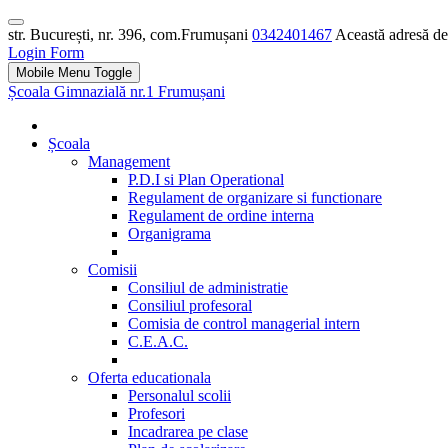
str. București, nr. 396, com.Frumușani
0342401467
Această adresă de 
Login Form
Mobile Menu Toggle
Școala Gimnazială nr.1 Frumușani
Școala
Management
P.D.I si Plan Operational
Regulament de organizare si functionare
Regulament de ordine interna
Organigrama
Comisii
Consiliul de administratie
Consiliul profesoral
Comisia de control managerial intern
C.E.A.C.
Oferta educationala
Personalul scolii
Profesori
Incadrarea pe clase