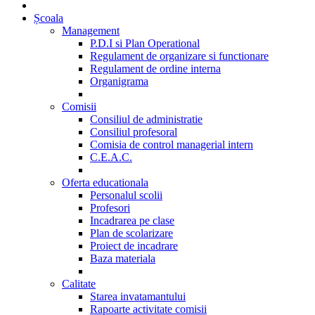
Școala
Management
P.D.I si Plan Operational
Regulament de organizare si functionare
Regulament de ordine interna
Organigrama
Comisii
Consiliul de administratie
Consiliul profesoral
Comisia de control managerial intern
C.E.A.C.
Oferta educationala
Personalul scolii
Profesori
Incadrarea pe clase
Plan de scolarizare
Proiect de incadrare
Baza materiala
Calitate
Starea invatamantului
Rapoarte activitate comisii