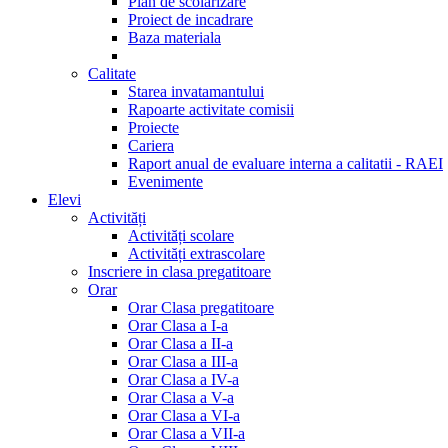
Plan de scolarizare
Proiect de incadrare
Baza materiala
Calitate
Starea invatamantului
Rapoarte activitate comisii
Proiecte
Cariera
Raport anual de evaluare interna a calitatii - RAEI
Evenimente
Elevi
Activități
Activități scolare
Activități extrascolare
Inscriere in clasa pregatitoare
Orar
Orar Clasa pregatitoare
Orar Clasa a I-a
Orar Clasa a II-a
Orar Clasa a III-a
Orar Clasa a IV-a
Orar Clasa a V-a
Orar Clasa a VI-a
Orar Clasa a VII-a