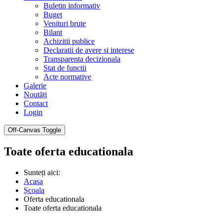
Buletin informativ
Buget
Venituri brute
Bilant
Achizitii publice
Declaratii de avere si interese
Transparenta decizionala
Stat de functii
Acte normative
Galerie
Noutăți
Contact
Login
Off-Canvas Toggle
Toate oferta educationala
Sunteți aici:
Acasa
Școala
Oferta educationala
Toate oferta educationala