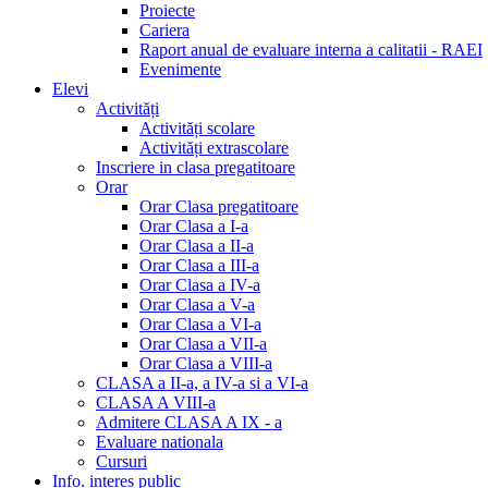
Proiecte
Cariera
Raport anual de evaluare interna a calitatii - RAEI
Evenimente
Elevi
Activități
Activități scolare
Activități extrascolare
Inscriere in clasa pregatitoare
Orar
Orar Clasa pregatitoare
Orar Clasa a I-a
Orar Clasa a II-a
Orar Clasa a III-a
Orar Clasa a IV-a
Orar Clasa a V-a
Orar Clasa a VI-a
Orar Clasa a VII-a
Orar Clasa a VIII-a
CLASA a II-a, a IV-a si a VI-a
CLASA A VIII-a
Admitere CLASA A IX - a
Evaluare nationala
Cursuri
Info. interes public