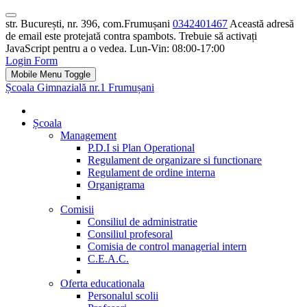
str. București, nr. 396, com.Frumușani
0342401467
Această adresă
de email este protejată contra spambots. Trebuie să activați
JavaScript pentru a o vedea.
Lun-Vin: 08:00-17:00
Login Form
Mobile Menu Toggle
Școala Gimnazială nr.1 Frumușani
Școala
Management
P.D.I si Plan Operational
Regulament de organizare si functionare
Regulament de ordine interna
Organigrama
Comisii
Consiliul de administratie
Consiliul profesoral
Comisia de control managerial intern
C.E.A.C.
Oferta educationala
Personalul scolii