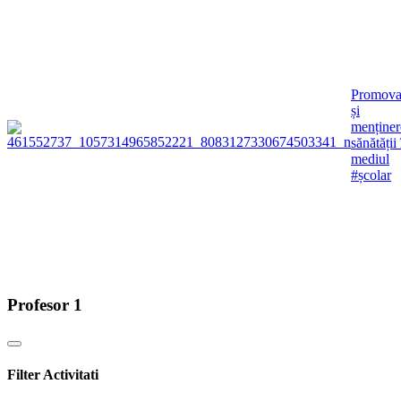
Promova
și
menținer
sănătății 
mediul
#școlar
Profesor 1
Filter Activitati