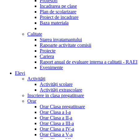
Profesori
Incadrarea pe clase
Plan de scolarizare
Proiect de incadrare
Baza materiala
Calitate
Starea invatamantului
Rapoarte activitate comisii
Proiecte
Cariera
Raport anual de evaluare interna a calitatii - RAEI
Evenimente
Elevi
Activități
Activități scolare
Activități extrascolare
Inscriere in clasa pregatitoare
Orar
Orar Clasa pregatitoare
Orar Clasa a I-a
Orar Clasa a II-a
Orar Clasa a III-a
Orar Clasa a IV-a
Orar Clasa a V-a