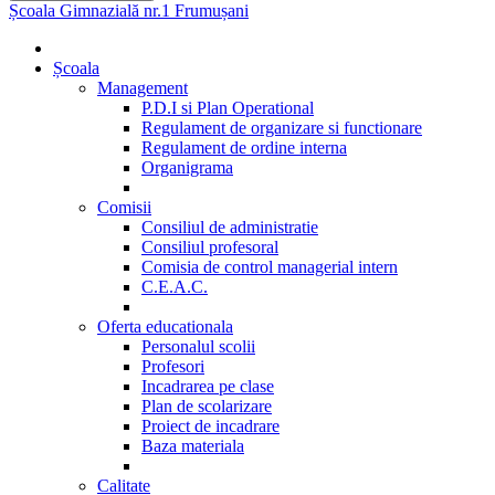
Școala Gimnazială nr.1 Frumușani
Școala
Management
P.D.I si Plan Operational
Regulament de organizare si functionare
Regulament de ordine interna
Organigrama
Comisii
Consiliul de administratie
Consiliul profesoral
Comisia de control managerial intern
C.E.A.C.
Oferta educationala
Personalul scolii
Profesori
Incadrarea pe clase
Plan de scolarizare
Proiect de incadrare
Baza materiala
Calitate