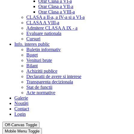
Orar Clasa a VI-a
Orar Clasa a VII-a
Orar Clasa a VIII-a
CLASA a II-a, a IV-a si a VI-a
CLASA A VIII-a
Admitere CLASA A IX - a
Evaluare nationala
Cursuri
Info. interes public
Buletin informativ
Buget
Venituri brute
Bilant
Achizitii publice
Declaratii de avere si interese
Transparenta decizionala
Stat de functii
Acte normative
Galerie
Noutăți
Contact
Login
Off-Canvas Toggle
Mobile Menu Toggle