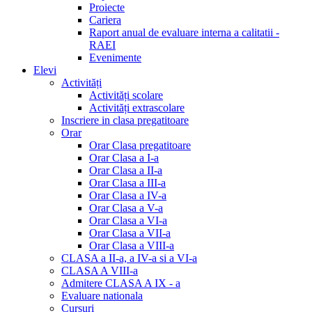
Proiecte
Cariera
Raport anual de evaluare interna a calitatii -
RAEI
Evenimente
Elevi
Activități
Activități scolare
Activități extrascolare
Inscriere in clasa pregatitoare
Orar
Orar Clasa pregatitoare
Orar Clasa a I-a
Orar Clasa a II-a
Orar Clasa a III-a
Orar Clasa a IV-a
Orar Clasa a V-a
Orar Clasa a VI-a
Orar Clasa a VII-a
Orar Clasa a VIII-a
CLASA a II-a, a IV-a si a VI-a
CLASA A VIII-a
Admitere CLASA A IX - a
Evaluare nationala
Cursuri