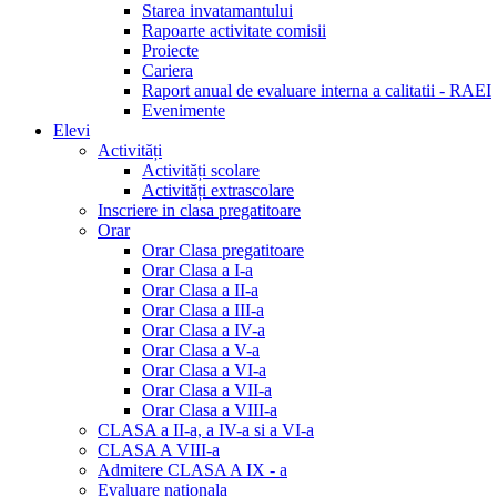
Starea invatamantului
Rapoarte activitate comisii
Proiecte
Cariera
Raport anual de evaluare interna a calitatii - RAEI
Evenimente
Elevi
Activități
Activități scolare
Activități extrascolare
Inscriere in clasa pregatitoare
Orar
Orar Clasa pregatitoare
Orar Clasa a I-a
Orar Clasa a II-a
Orar Clasa a III-a
Orar Clasa a IV-a
Orar Clasa a V-a
Orar Clasa a VI-a
Orar Clasa a VII-a
Orar Clasa a VIII-a
CLASA a II-a, a IV-a si a VI-a
CLASA A VIII-a
Admitere CLASA A IX - a
Evaluare nationala