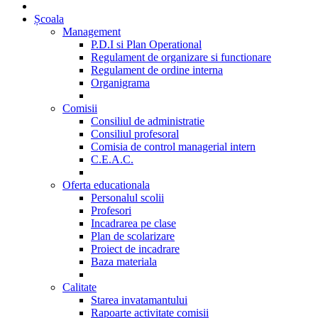
Școala
Management
P.D.I si Plan Operational
Regulament de organizare si functionare
Regulament de ordine interna
Organigrama
Comisii
Consiliul de administratie
Consiliul profesoral
Comisia de control managerial intern
C.E.A.C.
Oferta educationala
Personalul scolii
Profesori
Incadrarea pe clase
Plan de scolarizare
Proiect de incadrare
Baza materiala
Calitate
Starea invatamantului
Rapoarte activitate comisii