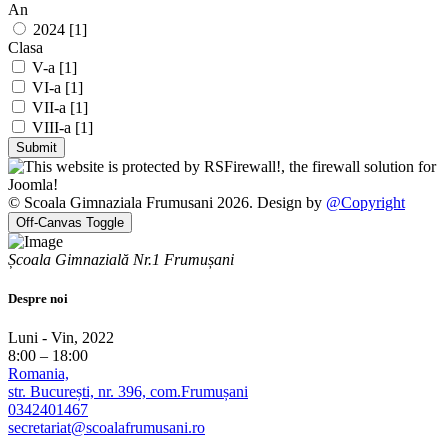
An
2024 [1]
Clasa
V-a [1]
VI-a [1]
VII-a [1]
VIII-a [1]
© Scoala Gimnaziala Frumusani 2026. Design by
@Copyright
Off-Canvas Toggle
Școala Gimnazială Nr.1 Frumușani
Despre noi
Luni - Vin, 2022
8:00 – 18:00
Romania,
str. București, nr. 396, com.Frumușani
0342401467
secretariat@scoalafrumusani.ro