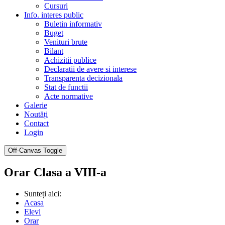
Cursuri
Info. interes public
Buletin informativ
Buget
Venituri brute
Bilant
Achizitii publice
Declaratii de avere si interese
Transparenta decizionala
Stat de functii
Acte normative
Galerie
Noutăți
Contact
Login
Off-Canvas Toggle
Orar Clasa a VIII-a
Sunteți aici:
Acasa
Elevi
Orar