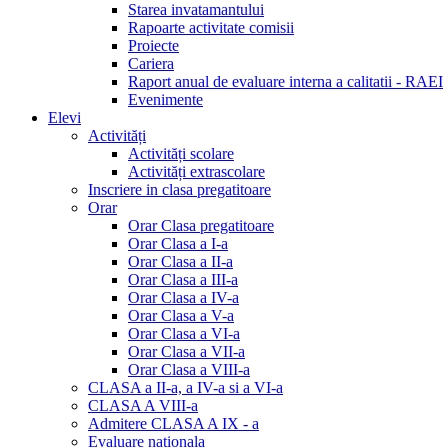
Starea invatamantului
Rapoarte activitate comisii
Proiecte
Cariera
Raport anual de evaluare interna a calitatii - RAEI
Evenimente
Elevi
Activități
Activități scolare
Activități extrascolare
Inscriere in clasa pregatitoare
Orar
Orar Clasa pregatitoare
Orar Clasa a I-a
Orar Clasa a II-a
Orar Clasa a III-a
Orar Clasa a IV-a
Orar Clasa a V-a
Orar Clasa a VI-a
Orar Clasa a VII-a
Orar Clasa a VIII-a
CLASA a II-a, a IV-a si a VI-a
CLASA A VIII-a
Admitere CLASA A IX - a
Evaluare nationala