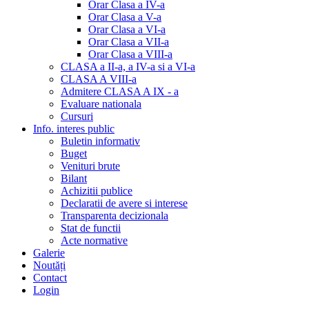
Orar Clasa a IV-a
Orar Clasa a V-a
Orar Clasa a VI-a
Orar Clasa a VII-a
Orar Clasa a VIII-a
CLASA a II-a, a IV-a si a VI-a
CLASA A VIII-a
Admitere CLASA A IX - a
Evaluare nationala
Cursuri
Info. interes public
Buletin informativ
Buget
Venituri brute
Bilant
Achizitii publice
Declaratii de avere si interese
Transparenta decizionala
Stat de functii
Acte normative
Galerie
Noutăți
Contact
Login