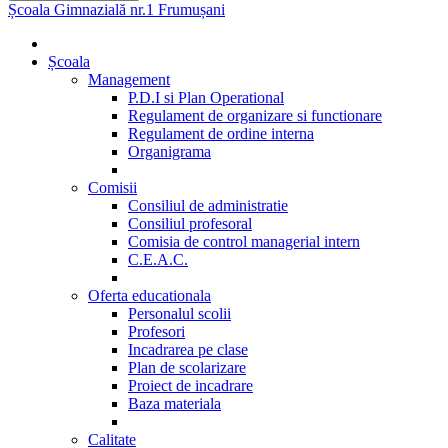
Școala Gimnazială nr.1 Frumușani
Școala
Management
P.D.I si Plan Operational
Regulament de organizare si functionare
Regulament de ordine interna
Organigrama
Comisii
Consiliul de administratie
Consiliul profesoral
Comisia de control managerial intern
C.E.A.C.
Oferta educationala
Personalul scolii
Profesori
Incadrarea pe clase
Plan de scolarizare
Proiect de incadrare
Baza materiala
Calitate