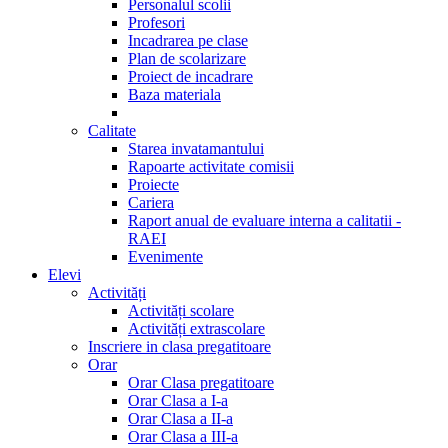
Personalul scolii
Profesori
Incadrarea pe clase
Plan de scolarizare
Proiect de incadrare
Baza materiala
Calitate
Starea invatamantului
Rapoarte activitate comisii
Proiecte
Cariera
Raport anual de evaluare interna a calitatii -
RAEI
Evenimente
Elevi
Activități
Activități scolare
Activități extrascolare
Inscriere in clasa pregatitoare
Orar
Orar Clasa pregatitoare
Orar Clasa a I-a
Orar Clasa a II-a
Orar Clasa a III-a