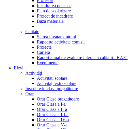
Profesori
Incadrarea pe clase
Plan de scolarizare
Proiect de incadrare
Baza materiala
Calitate
Starea invatamantului
Rapoarte activitate comisii
Proiecte
Cariera
Raport anual de evaluare interna a calitatii - RAEI
Evenimente
Elevi
Activități
Activități scolare
Activități extrascolare
Inscriere in clasa pregatitoare
Orar
Orar Clasa pregatitoare
Orar Clasa a I-a
Orar Clasa a II-a
Orar Clasa a III-a
Orar Clasa a IV-a
Orar Clasa a V-a