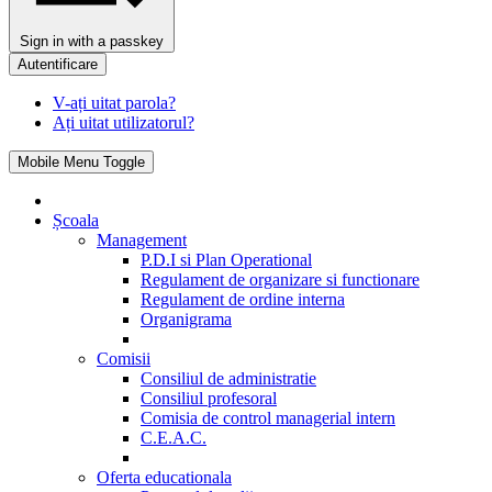
Sign in with a passkey
Autentificare
V-ați uitat parola?
Ați uitat utilizatorul?
Mobile Menu Toggle
Școala
Management
P.D.I si Plan Operational
Regulament de organizare si functionare
Regulament de ordine interna
Organigrama
Comisii
Consiliul de administratie
Consiliul profesoral
Comisia de control managerial intern
C.E.A.C.
Oferta educationala