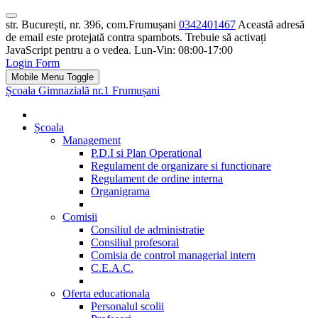
str. București, nr. 396, com.Frumușani
0342401467
Această adresă
de email este protejată contra spambots. Trebuie să activați
JavaScript pentru a o vedea.
Lun-Vin: 08:00-17:00
Login Form
Mobile Menu Toggle
Școala Gimnazială nr.1 Frumușani
Școala
Management
P.D.I si Plan Operational
Regulament de organizare si functionare
Regulament de ordine interna
Organigrama
Comisii
Consiliul de administratie
Consiliul profesoral
Comisia de control managerial intern
C.E.A.C.
Oferta educationala
Personalul scolii