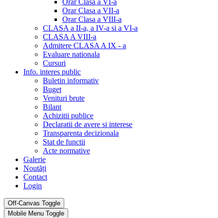
Orar Clasa a VI-a
Orar Clasa a VII-a
Orar Clasa a VIII-a
CLASA a II-a, a IV-a si a VI-a
CLASA A VIII-a
Admitere CLASA A IX - a
Evaluare nationala
Cursuri
Info. interes public
Buletin informativ
Buget
Venituri brute
Bilant
Achizitii publice
Declaratii de avere si interese
Transparenta decizionala
Stat de functii
Acte normative
Galerie
Noutăți
Contact
Login
Off-Canvas Toggle
Mobile Menu Toggle