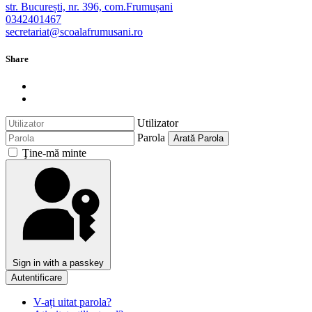
str. București, nr. 396, com.Frumușani
0342401467
secretariat@scoalafrumusani.ro
Share
Utilizator
Parola
Arată Parola
Ţine-mă minte
Sign in with a passkey
Autentificare
V-ați uitat parola?