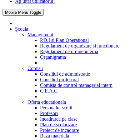
Ați uitat utilizatorul?
Mobile Menu Toggle
Școala
Management
P.D.I si Plan Operational
Regulament de organizare si functionare
Regulament de ordine interna
Organigrama
Comisii
Consiliul de administratie
Consiliul profesoral
Comisia de control managerial intern
C.E.A.C.
Oferta educationala
Personalul scolii
Profesori
Incadrarea pe clase
Plan de scolarizare
Proiect de incadrare
Baza materiala