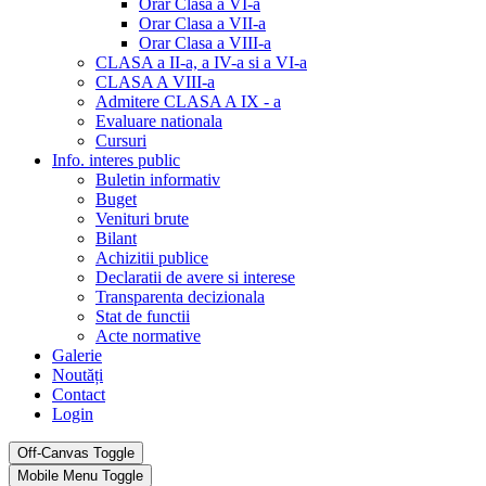
Orar Clasa a VI-a
Orar Clasa a VII-a
Orar Clasa a VIII-a
CLASA a II-a, a IV-a si a VI-a
CLASA A VIII-a
Admitere CLASA A IX - a
Evaluare nationala
Cursuri
Info. interes public
Buletin informativ
Buget
Venituri brute
Bilant
Achizitii publice
Declaratii de avere si interese
Transparenta decizionala
Stat de functii
Acte normative
Galerie
Noutăți
Contact
Login
Off-Canvas Toggle
Mobile Menu Toggle