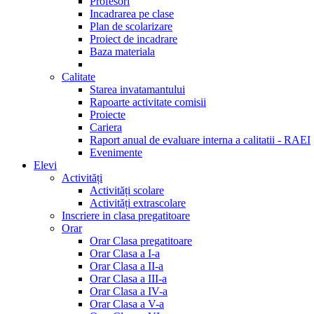
Profesori
Incadrarea pe clase
Plan de scolarizare
Proiect de incadrare
Baza materiala
Calitate
Starea invatamantului
Rapoarte activitate comisii
Proiecte
Cariera
Raport anual de evaluare interna a calitatii - RAEI
Evenimente
Elevi
Activități
Activități scolare
Activități extrascolare
Inscriere in clasa pregatitoare
Orar
Orar Clasa pregatitoare
Orar Clasa a I-a
Orar Clasa a II-a
Orar Clasa a III-a
Orar Clasa a IV-a
Orar Clasa a V-a