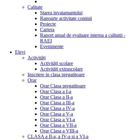
Calitate
Starea invatamantului
Rapoarte activitate comisii
Proiecte
Cariera
Raport anual de evaluare interna a calitatii -
RAEI
Evenimente
Elevi
Activități
Activități scolare
Activități extrascolare
Inscriere in clasa pregatitoare
Orar
Orar Clasa pregatitoare
Orar Clasa a I-a
Orar Clasa a II-a
Orar Clasa a III-a
Orar Clasa a IV-a
Orar Clasa a V-a
Orar Clasa a VI-a
Orar Clasa a VII-a
Orar Clasa a VIII-a
CLASA a II-a, a IV-a si a VI-a