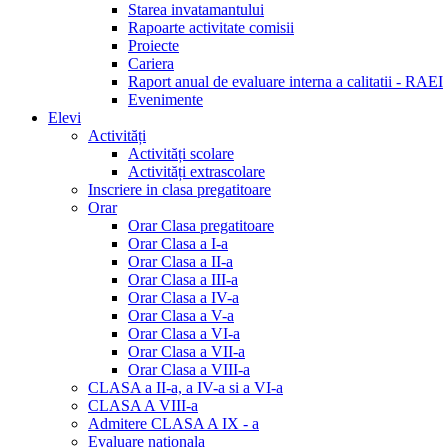
Starea invatamantului
Rapoarte activitate comisii
Proiecte
Cariera
Raport anual de evaluare interna a calitatii - RAEI
Evenimente
Elevi
Activități
Activități scolare
Activități extrascolare
Inscriere in clasa pregatitoare
Orar
Orar Clasa pregatitoare
Orar Clasa a I-a
Orar Clasa a II-a
Orar Clasa a III-a
Orar Clasa a IV-a
Orar Clasa a V-a
Orar Clasa a VI-a
Orar Clasa a VII-a
Orar Clasa a VIII-a
CLASA a II-a, a IV-a si a VI-a
CLASA A VIII-a
Admitere CLASA A IX - a
Evaluare nationala