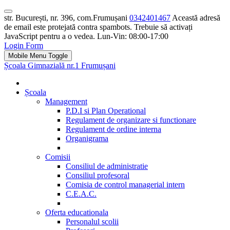
str. București, nr. 396, com.Frumușani
0342401467
Această adresă
de email este protejată contra spambots. Trebuie să activați
JavaScript pentru a o vedea.
Lun-Vin: 08:00-17:00
Login Form
Mobile Menu Toggle
Școala Gimnazială nr.1 Frumușani
Școala
Management
P.D.I si Plan Operational
Regulament de organizare si functionare
Regulament de ordine interna
Organigrama
Comisii
Consiliul de administratie
Consiliul profesoral
Comisia de control managerial intern
C.E.A.C.
Oferta educationala
Personalul scolii