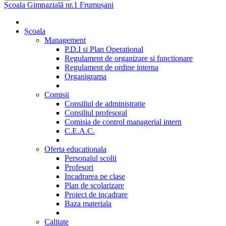
Școala Gimnazială nr.1 Frumușani
Școala
Management
P.D.I si Plan Operational
Regulament de organizare si functionare
Regulament de ordine interna
Organigrama
Comisii
Consiliul de administratie
Consiliul profesoral
Comisia de control managerial intern
C.E.A.C.
Oferta educationala
Personalul scolii
Profesori
Incadrarea pe clase
Plan de scolarizare
Proiect de incadrare
Baza materiala
Calitate