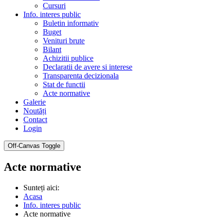
Cursuri
Info. interes public
Buletin informativ
Buget
Venituri brute
Bilant
Achizitii publice
Declaratii de avere si interese
Transparenta decizionala
Stat de functii
Acte normative
Galerie
Noutăți
Contact
Login
Off-Canvas Toggle
Acte normative
Sunteți aici:
Acasa
Info. interes public
Acte normative