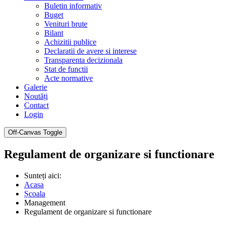
Buletin informativ
Buget
Venituri brute
Bilant
Achizitii publice
Declaratii de avere si interese
Transparenta decizionala
Stat de functii
Acte normative
Galerie
Noutăți
Contact
Login
Off-Canvas Toggle
Regulament de organizare si functionare
Sunteți aici:
Acasa
Școala
Management
Regulament de organizare si functionare