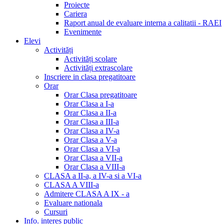
Proiecte
Cariera
Raport anual de evaluare interna a calitatii - RAEI
Evenimente
Elevi
Activități
Activități scolare
Activități extrascolare
Inscriere in clasa pregatitoare
Orar
Orar Clasa pregatitoare
Orar Clasa a I-a
Orar Clasa a II-a
Orar Clasa a III-a
Orar Clasa a IV-a
Orar Clasa a V-a
Orar Clasa a VI-a
Orar Clasa a VII-a
Orar Clasa a VIII-a
CLASA a II-a, a IV-a si a VI-a
CLASA A VIII-a
Admitere CLASA A IX - a
Evaluare nationala
Cursuri
Info. interes public