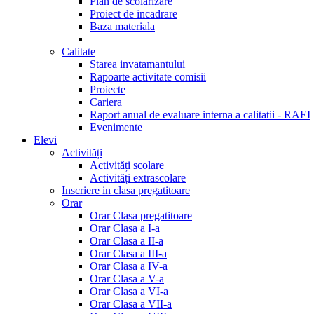
Plan de scolarizare
Proiect de incadrare
Baza materiala
Calitate
Starea invatamantului
Rapoarte activitate comisii
Proiecte
Cariera
Raport anual de evaluare interna a calitatii - RAEI
Evenimente
Elevi
Activități
Activități scolare
Activități extrascolare
Inscriere in clasa pregatitoare
Orar
Orar Clasa pregatitoare
Orar Clasa a I-a
Orar Clasa a II-a
Orar Clasa a III-a
Orar Clasa a IV-a
Orar Clasa a V-a
Orar Clasa a VI-a
Orar Clasa a VII-a