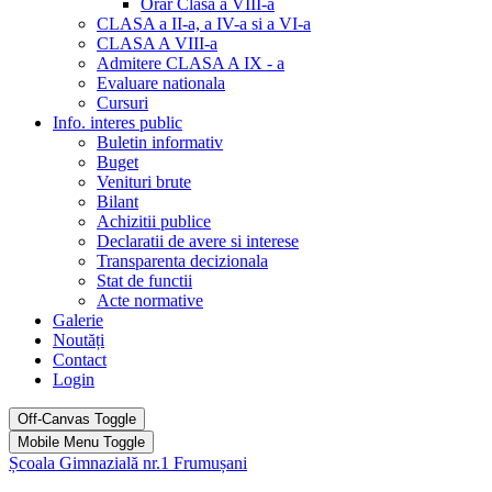
Orar Clasa a VIII-a
CLASA a II-a, a IV-a si a VI-a
CLASA A VIII-a
Admitere CLASA A IX - a
Evaluare nationala
Cursuri
Info. interes public
Buletin informativ
Buget
Venituri brute
Bilant
Achizitii publice
Declaratii de avere si interese
Transparenta decizionala
Stat de functii
Acte normative
Galerie
Noutăți
Contact
Login
Off-Canvas Toggle
Mobile Menu Toggle
Școala Gimnazială nr.1 Frumușani