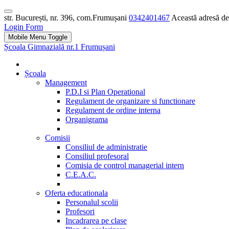
str. București, nr. 396, com.Frumușani
0342401467
Această adresă de 
Login Form
Mobile Menu Toggle
Școala Gimnazială nr.1 Frumușani
Școala
Management
P.D.I si Plan Operational
Regulament de organizare si functionare
Regulament de ordine interna
Organigrama
Comisii
Consiliul de administratie
Consiliul profesoral
Comisia de control managerial intern
C.E.A.C.
Oferta educationala
Personalul scolii
Profesori
Incadrarea pe clase