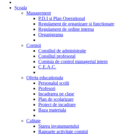
Școala
Management
P.D.I si Plan Operational
Regulament de organizare si functionare
Regulament de ordine interna
Organigrama
Comisii
Consiliul de administratie
Consiliul profesoral
Comisia de control managerial intern
C.E.A.C.
Oferta educationala
Personalul scolii
Profesori
Incadrarea pe clase
Plan de scolarizare
Proiect de incadrare
Baza materiala
Calitate
Starea invatamantului
Rapoarte activitate comisii