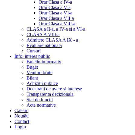
Orar Clasa a IV-a
Orar Clasa a V-a
Orar Clasa a VI-a
Orar Clasa a VII-a
Orar Clasa a VIII-a
CLASA a II-a, a IV-a si a VI-a
CLASA A VIII-a
Admitere CLASA A IX - a
Evaluare nationala
Cursuri
Info. interes public
Buletin informativ
Buget
Venituri brute
Bilant
Achizitii publice
Declaratii de avere si interese
Transparenta decizionala
Stat de functii
Acte normative
Galerie
Noutăți
Contact
Login