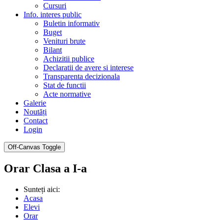
Cursuri
Info. interes public
Buletin informativ
Buget
Venituri brute
Bilant
Achizitii publice
Declaratii de avere si interese
Transparenta decizionala
Stat de functii
Acte normative
Galerie
Noutăți
Contact
Login
Off-Canvas Toggle
Orar Clasa a I-a
Sunteți aici:
Acasa
Elevi
Orar