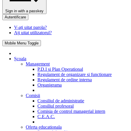
Sign in with a passkey
Autentificare
V-ați uitat parola?
Ați uitat utilizatorul?
Mobile Menu Toggle
Școala
Management
P.D.I si Plan Operational
Regulament de organizare si functionare
Regulament de ordine interna
Organigrama
Comisii
Consiliul de administratie
Consiliul profesoral
Comisia de control managerial intern
C.E.A.C.
Oferta educationala