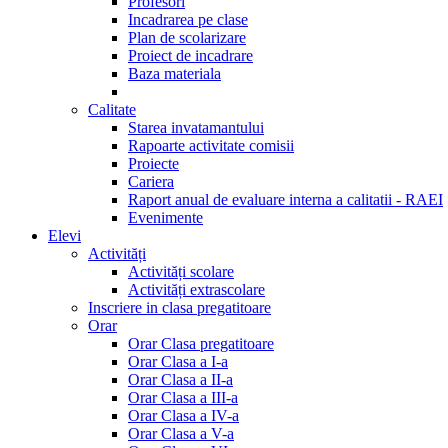
Profesori
Incadrarea pe clase
Plan de scolarizare
Proiect de incadrare
Baza materiala
Calitate
Starea invatamantului
Rapoarte activitate comisii
Proiecte
Cariera
Raport anual de evaluare interna a calitatii - RAEI
Evenimente
Elevi
Activități
Activități scolare
Activități extrascolare
Inscriere in clasa pregatitoare
Orar
Orar Clasa pregatitoare
Orar Clasa a I-a
Orar Clasa a II-a
Orar Clasa a III-a
Orar Clasa a IV-a
Orar Clasa a V-a