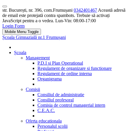
str. București, nr. 396, com.Frumușani
0342401467
Această adresă
de email este protejată contra spambots. Trebuie să activați
JavaScript pentru a o vedea.
Lun-Vin: 08:00-17:00
Login Form
Mobile Menu Toggle
Școala Gimnazială nr.1 Frumușani
Școala
Management
P.D.I si Plan Operational
Regulament de organizare si functionare
Regulament de ordine interna
Organigrama
Comisii
Consiliul de administratie
Consiliul profesoral
Comisia de control managerial intern
C.E.A.C.
Oferta educationala
Personalul scolii