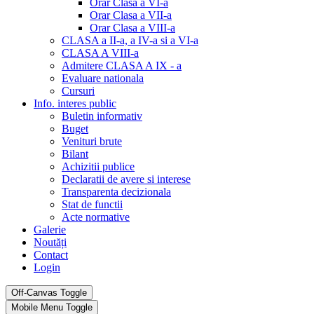
Orar Clasa a VI-a
Orar Clasa a VII-a
Orar Clasa a VIII-a
CLASA a II-a, a IV-a si a VI-a
CLASA A VIII-a
Admitere CLASA A IX - a
Evaluare nationala
Cursuri
Info. interes public
Buletin informativ
Buget
Venituri brute
Bilant
Achizitii publice
Declaratii de avere si interese
Transparenta decizionala
Stat de functii
Acte normative
Galerie
Noutăți
Contact
Login
Off-Canvas Toggle
Mobile Menu Toggle