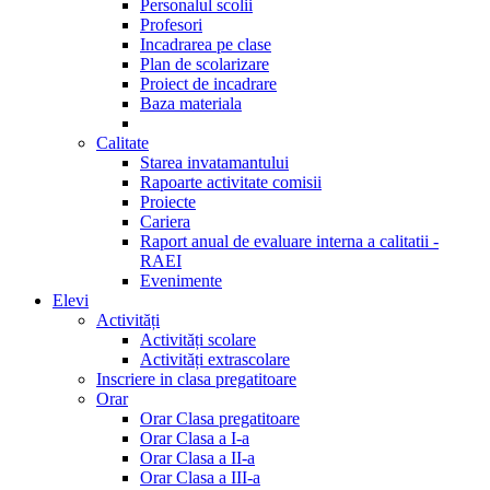
Personalul scolii
Profesori
Incadrarea pe clase
Plan de scolarizare
Proiect de incadrare
Baza materiala
Calitate
Starea invatamantului
Rapoarte activitate comisii
Proiecte
Cariera
Raport anual de evaluare interna a calitatii -
RAEI
Evenimente
Elevi
Activități
Activități scolare
Activități extrascolare
Inscriere in clasa pregatitoare
Orar
Orar Clasa pregatitoare
Orar Clasa a I-a
Orar Clasa a II-a
Orar Clasa a III-a