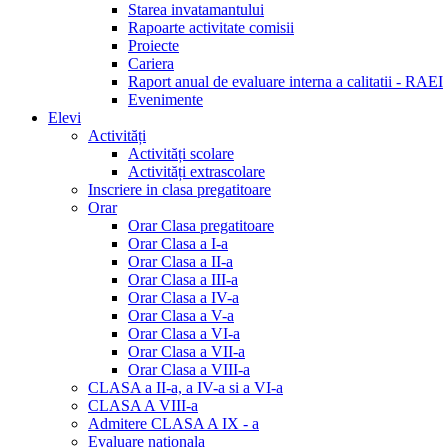
Starea invatamantului
Rapoarte activitate comisii
Proiecte
Cariera
Raport anual de evaluare interna a calitatii - RAEI
Evenimente
Elevi
Activități
Activități scolare
Activități extrascolare
Inscriere in clasa pregatitoare
Orar
Orar Clasa pregatitoare
Orar Clasa a I-a
Orar Clasa a II-a
Orar Clasa a III-a
Orar Clasa a IV-a
Orar Clasa a V-a
Orar Clasa a VI-a
Orar Clasa a VII-a
Orar Clasa a VIII-a
CLASA a II-a, a IV-a si a VI-a
CLASA A VIII-a
Admitere CLASA A IX - a
Evaluare nationala