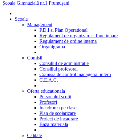
Școala Gimnazială nr.1 Frumușani
Școala
Management
P.D.I si Plan Operational
Regulament de organizare si functionare
Regulament de ordine interna
Organigrama
Comisii
Consiliul de administratie
Consiliul profesoral
Comisia de control managerial intern
C.E.A.C.
Oferta educationala
Personalul scolii
Profesori
Incadrarea pe clase
Plan de scolarizare
Proiect de incadrare
Baza materiala
Calitate