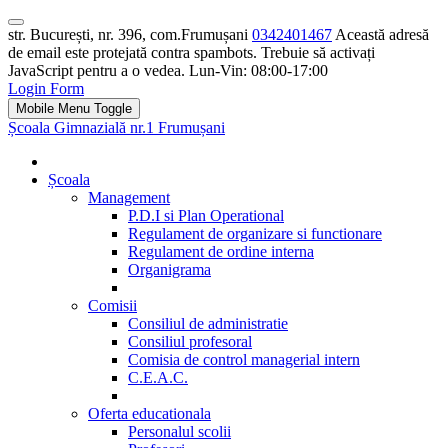
str. București, nr. 396, com.Frumușani
0342401467
Această adresă
de email este protejată contra spambots. Trebuie să activați
JavaScript pentru a o vedea.
Lun-Vin: 08:00-17:00
Login Form
Mobile Menu Toggle
Școala Gimnazială nr.1 Frumușani
Școala
Management
P.D.I si Plan Operational
Regulament de organizare si functionare
Regulament de ordine interna
Organigrama
Comisii
Consiliul de administratie
Consiliul profesoral
Comisia de control managerial intern
C.E.A.C.
Oferta educationala
Personalul scolii