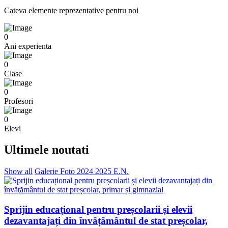
Cateva elemente reprezentative pentru noi
0
Ani experienta
0
Clase
0
Profesori
0
Elevi
Ultimele noutati
Show all
Galerie Foto
2024
2025
E.N.
Sprijin educațional pentru preșcolarii și elevii
dezavantajați din învățământul de stat preșcolar,