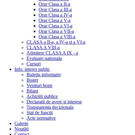
Orar Clasa a II-a
Orar Clasa a III-a
Orar Clasa a IV-a
Orar Clasa a V-a
Orar Clasa a VI-a
Orar Clasa a VII-a
Orar Clasa a VIII-a
CLASA a II-a, a IV-a si a VI-a
CLASA A VIII-a
Admitere CLASA A IX - a
Evaluare nationala
Cursuri
Info. interes public
Buletin informativ
Buget
Venituri brute
Bilant
Achizitii publice
Declaratii de avere si interese
Transparenta decizionala
Stat de functii
Acte normative
Galerie
Noutăți
Contact