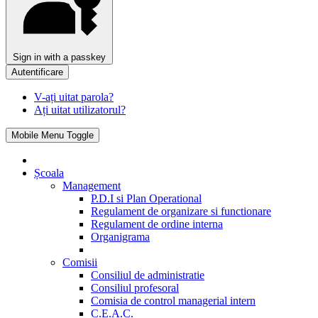
Sign in with a passkey
Autentificare
V-ați uitat parola?
Ați uitat utilizatorul?
Mobile Menu Toggle
Școala
Management
P.D.I si Plan Operational
Regulament de organizare si functionare
Regulament de ordine interna
Organigrama
Comisii
Consiliul de administratie
Consiliul profesoral
Comisia de control managerial intern
C.E.A.C.