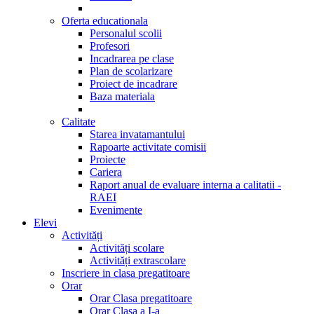
Oferta educationala
Personalul scolii
Profesori
Incadrarea pe clase
Plan de scolarizare
Proiect de incadrare
Baza materiala
Calitate
Starea invatamantului
Rapoarte activitate comisii
Proiecte
Cariera
Raport anual de evaluare interna a calitatii -
RAEI
Evenimente
Elevi
Activități
Activități scolare
Activități extrascolare
Inscriere in clasa pregatitoare
Orar
Orar Clasa pregatitoare
Orar Clasa a I-a