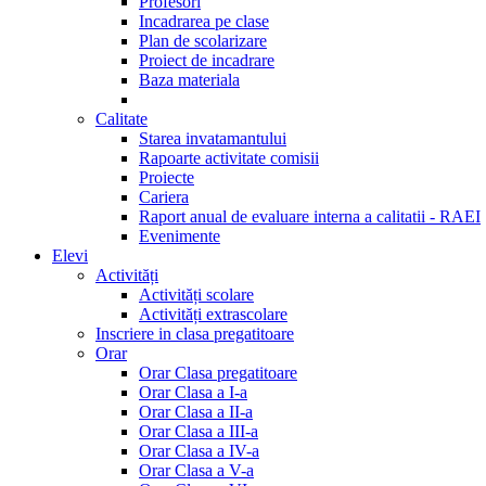
Profesori
Incadrarea pe clase
Plan de scolarizare
Proiect de incadrare
Baza materiala
Calitate
Starea invatamantului
Rapoarte activitate comisii
Proiecte
Cariera
Raport anual de evaluare interna a calitatii - RAEI
Evenimente
Elevi
Activități
Activități scolare
Activități extrascolare
Inscriere in clasa pregatitoare
Orar
Orar Clasa pregatitoare
Orar Clasa a I-a
Orar Clasa a II-a
Orar Clasa a III-a
Orar Clasa a IV-a
Orar Clasa a V-a