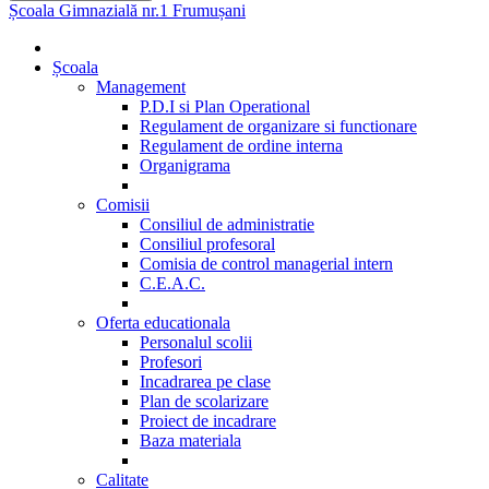
Școala Gimnazială nr.1 Frumușani
Școala
Management
P.D.I si Plan Operational
Regulament de organizare si functionare
Regulament de ordine interna
Organigrama
Comisii
Consiliul de administratie
Consiliul profesoral
Comisia de control managerial intern
C.E.A.C.
Oferta educationala
Personalul scolii
Profesori
Incadrarea pe clase
Plan de scolarizare
Proiect de incadrare
Baza materiala
Calitate