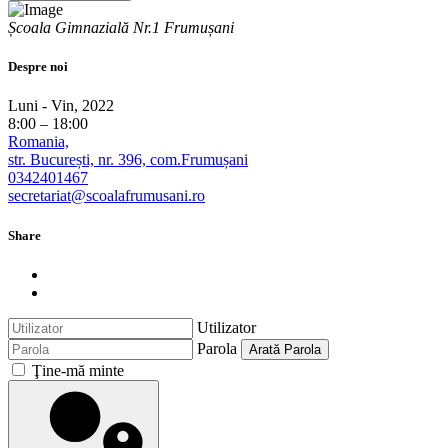
Școala Gimnazială Nr.1 Frumușani
Despre noi
Luni - Vin, 2022
8:00 – 18:00
Romania,
str. București, nr. 396, com.Frumușani
0342401467
secretariat@scoalafrumusani.ro
Share
Utilizator
Parola
Arată Parola
Ţine-mă minte