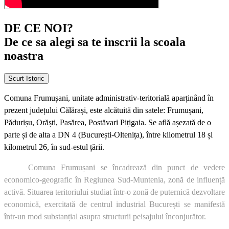
DE CE NOI?
De ce sa alegi sa te inscrii la scoala
noastra
Scurt Istoric
Comuna Frumușani, unitate administrativ-teritorială aparținând în
prezent județului Călărași, este alcătuită din satele: Frumușani,
Pădurișu, Orăști, Pasărea, Postăvari Pițigaia. Se află așezată de o
parte și de alta a DN 4 (București-Oltenița), între kilometrul 18 și
kilometrul 26, în sud-estul țării.
Comuna Frumușani se încadrează din punct de vedere
economico-geografic în Regiunea Sud-Muntenia, zonă de influență
activă. Situarea teritoriului studiat într-o zonă de puternică dezvoltare
economică, exercitată de centrul industrial București se manifestă
într-un mod substanțial asupra structurii peisajului înconjurător.