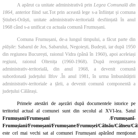
A apărut ca unitate administrativă prin
Legea Comunală din
1864,
anterior fiind
sat.Tot prin această lege s-a înființat și comuna
Știubei-Orăști, unitate administrativ-teritorială desființată în anul
1968 când s-a unificat cu actuala comună Frumușani.
Comuna Frumușani, de-a lungul timpului, a făcut parte din
plășile
: Sabarul de Jos, Sabarului, Negoiești, Budești, iar după 1950
din regiunea București, raionul Vidra (până în 1960), apoi aceleiași
regiuni, raionul Oltenița (1960-1968). După reorganizarea
administrativ-teritorială, din anul 1968, a devenit comună
subordonată județului Ilfov .În anul 1981, în urma îmbunătățirii
administrativ-teritoriale a țării, a devenit comună componentă a
județului Călărași.
Primele atestări de aşezări după documentele istorice pe
teritoriul actual al comunei sunt din secolul al XVI-lea. Satul
Frumușani/Frumoșani /Frumușanǐ-
Frumușiani/Fromoșani/Frumușane/Frumușei/Câlnău/Câlneu/Câl
este cel mai vechi sat al comunei Frumușani apărând menţionat