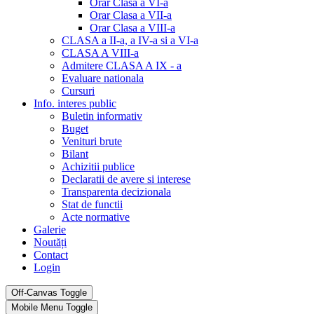
Orar Clasa a VI-a
Orar Clasa a VII-a
Orar Clasa a VIII-a
CLASA a II-a, a IV-a si a VI-a
CLASA A VIII-a
Admitere CLASA A IX - a
Evaluare nationala
Cursuri
Info. interes public
Buletin informativ
Buget
Venituri brute
Bilant
Achizitii publice
Declaratii de avere si interese
Transparenta decizionala
Stat de functii
Acte normative
Galerie
Noutăți
Contact
Login
Off-Canvas Toggle
Mobile Menu Toggle