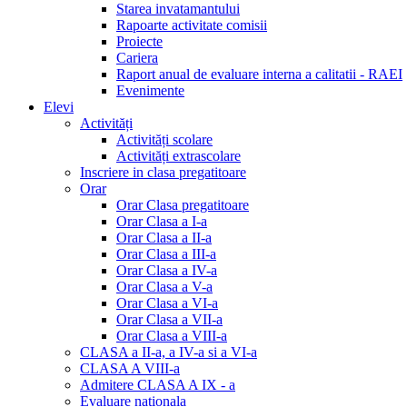
Starea invatamantului
Rapoarte activitate comisii
Proiecte
Cariera
Raport anual de evaluare interna a calitatii - RAEI
Evenimente
Elevi
Activități
Activități scolare
Activități extrascolare
Inscriere in clasa pregatitoare
Orar
Orar Clasa pregatitoare
Orar Clasa a I-a
Orar Clasa a II-a
Orar Clasa a III-a
Orar Clasa a IV-a
Orar Clasa a V-a
Orar Clasa a VI-a
Orar Clasa a VII-a
Orar Clasa a VIII-a
CLASA a II-a, a IV-a si a VI-a
CLASA A VIII-a
Admitere CLASA A IX - a
Evaluare nationala