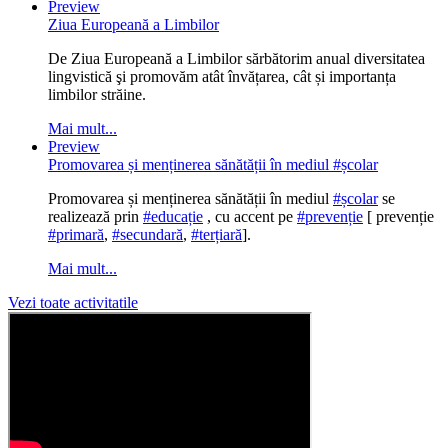
Preview
Ziua Europeană a Limbilor
De Ziua Europeană a Limbilor sărbătorim anual diversitatea
lingvistică şi promovăm atât învățarea, cât și importanța
limbilor străine.
Mai mult...
Preview
Promovarea și menținerea sănătății în mediul #școlar
Promovarea și menținerea sănătății în mediul
#școlar
se
realizează prin
#educație
, cu accent pe
#prevenție
[ prevenție
#primară
,
#secundară
,
#terțiară
].
Mai mult...
Vezi toate activitatile