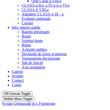
Orar Clasa a VIII-a
CLASA a II-a, a IV-a si a VI-a
CLASA A VIII-a
Admitere CLASA A IX - a
Evaluare nationala
Cursuri
Info. interes public
Buletin informativ
Buget
Venituri brute
Bilant
Achizitii publice
Declaratii de avere si interese
Transparenta decizionala
Stat de functii
Acte normative
Galerie
Noutăți
Contact
Login
Off-Canvas Toggle
Mobile Menu Toggle
Școala Gimnazială nr.1 Frumușani