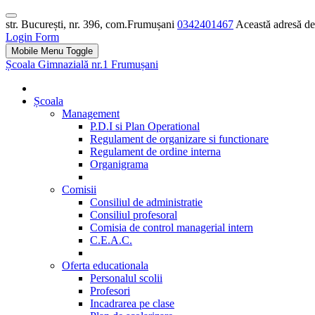
str. București, nr. 396, com.Frumușani
0342401467
Această adresă de 
Login Form
Mobile Menu Toggle
Școala Gimnazială nr.1 Frumușani
Școala
Management
P.D.I si Plan Operational
Regulament de organizare si functionare
Regulament de ordine interna
Organigrama
Comisii
Consiliul de administratie
Consiliul profesoral
Comisia de control managerial intern
C.E.A.C.
Oferta educationala
Personalul scolii
Profesori
Incadrarea pe clase