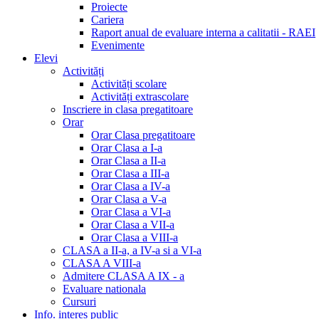
Proiecte
Cariera
Raport anual de evaluare interna a calitatii - RAEI
Evenimente
Elevi
Activități
Activități scolare
Activități extrascolare
Inscriere in clasa pregatitoare
Orar
Orar Clasa pregatitoare
Orar Clasa a I-a
Orar Clasa a II-a
Orar Clasa a III-a
Orar Clasa a IV-a
Orar Clasa a V-a
Orar Clasa a VI-a
Orar Clasa a VII-a
Orar Clasa a VIII-a
CLASA a II-a, a IV-a si a VI-a
CLASA A VIII-a
Admitere CLASA A IX - a
Evaluare nationala
Cursuri
Info. interes public