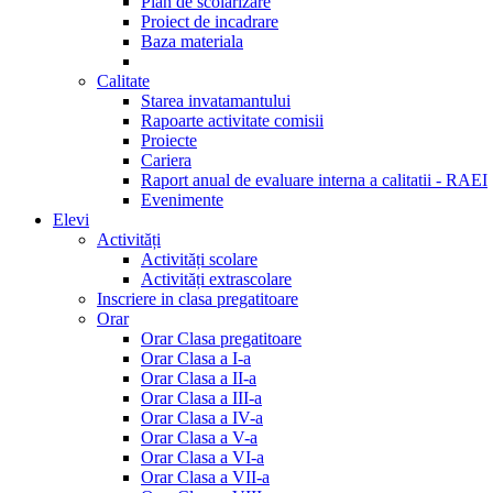
Plan de scolarizare
Proiect de incadrare
Baza materiala
Calitate
Starea invatamantului
Rapoarte activitate comisii
Proiecte
Cariera
Raport anual de evaluare interna a calitatii - RAEI
Evenimente
Elevi
Activități
Activități scolare
Activități extrascolare
Inscriere in clasa pregatitoare
Orar
Orar Clasa pregatitoare
Orar Clasa a I-a
Orar Clasa a II-a
Orar Clasa a III-a
Orar Clasa a IV-a
Orar Clasa a V-a
Orar Clasa a VI-a
Orar Clasa a VII-a