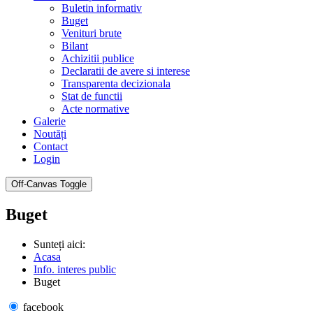
Buletin informativ
Buget
Venituri brute
Bilant
Achizitii publice
Declaratii de avere si interese
Transparenta decizionala
Stat de functii
Acte normative
Galerie
Noutăți
Contact
Login
Off-Canvas Toggle
Buget
Sunteți aici:
Acasa
Info. interes public
Buget
facebook