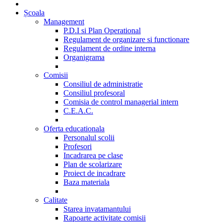
Școala
Management
P.D.I si Plan Operational
Regulament de organizare si functionare
Regulament de ordine interna
Organigrama
Comisii
Consiliul de administratie
Consiliul profesoral
Comisia de control managerial intern
C.E.A.C.
Oferta educationala
Personalul scolii
Profesori
Incadrarea pe clase
Plan de scolarizare
Proiect de incadrare
Baza materiala
Calitate
Starea invatamantului
Rapoarte activitate comisii