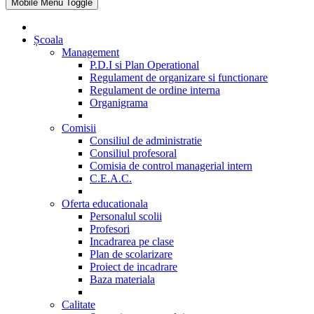
Mobile Menu Toggle
Școala
Management
P.D.I si Plan Operational
Regulament de organizare si functionare
Regulament de ordine interna
Organigrama
Comisii
Consiliul de administratie
Consiliul profesoral
Comisia de control managerial intern
C.E.A.C.
Oferta educationala
Personalul scolii
Profesori
Incadrarea pe clase
Plan de scolarizare
Proiect de incadrare
Baza materiala
Calitate