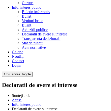
Cursuri
Info. interes public
Buletin informativ
Buget
Venituri brute
Bilant
Achizitii publice
Declaratii de avere si interese
Transparenta decizionala
Stat de functii
Acte normative
Galerie
Noutăți
Contact
Login
Off-Canvas Toggle
Declaratii de avere si interese
Sunteți aici:
Acasa
Info. interes public
Declaratii de avere si interese