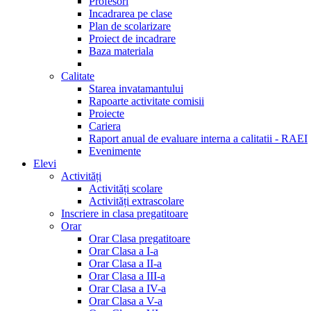
Profesori
Incadrarea pe clase
Plan de scolarizare
Proiect de incadrare
Baza materiala
Calitate
Starea invatamantului
Rapoarte activitate comisii
Proiecte
Cariera
Raport anual de evaluare interna a calitatii - RAEI
Evenimente
Elevi
Activități
Activități scolare
Activități extrascolare
Inscriere in clasa pregatitoare
Orar
Orar Clasa pregatitoare
Orar Clasa a I-a
Orar Clasa a II-a
Orar Clasa a III-a
Orar Clasa a IV-a
Orar Clasa a V-a