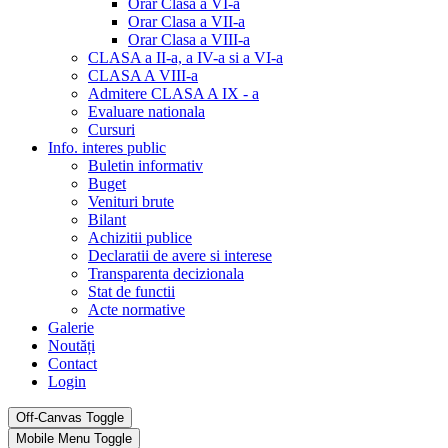
Orar Clasa a VI-a
Orar Clasa a VII-a
Orar Clasa a VIII-a
CLASA a II-a, a IV-a si a VI-a
CLASA A VIII-a
Admitere CLASA A IX - a
Evaluare nationala
Cursuri
Info. interes public
Buletin informativ
Buget
Venituri brute
Bilant
Achizitii publice
Declaratii de avere si interese
Transparenta decizionala
Stat de functii
Acte normative
Galerie
Noutăți
Contact
Login
Off-Canvas Toggle
Mobile Menu Toggle