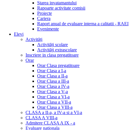
Starea invatamantului
Rapoarte activitate comisii
Proiecte
Cariera
Raport anual de evaluare interna a calitatii - RAEI
Evenimente
Elevi
Activități
Activități scolare
Activități extrascolare
Inscriere in clasa pregatitoare
Orar
Orar Clasa pregatitoare
Orar Clasa a I-a
Orar Clasa a II-a
Orar Clasa a III-a
Orar Clasa a IV-a
Orar Clasa a V-a
Orar Clasa a VI-a
Orar Clasa a VII-a
Orar Clasa a VIII-a
CLASA a II-a, a IV-a si a VI-a
CLASA A VIII-a
Admitere CLASA A IX - a
Evaluare nationala