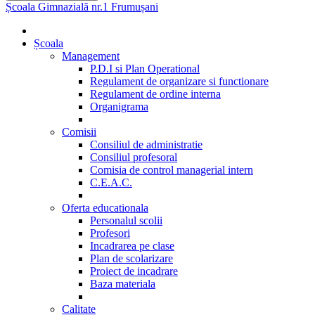
Școala Gimnazială nr.1 Frumușani
Școala
Management
P.D.I si Plan Operational
Regulament de organizare si functionare
Regulament de ordine interna
Organigrama
Comisii
Consiliul de administratie
Consiliul profesoral
Comisia de control managerial intern
C.E.A.C.
Oferta educationala
Personalul scolii
Profesori
Incadrarea pe clase
Plan de scolarizare
Proiect de incadrare
Baza materiala
Calitate