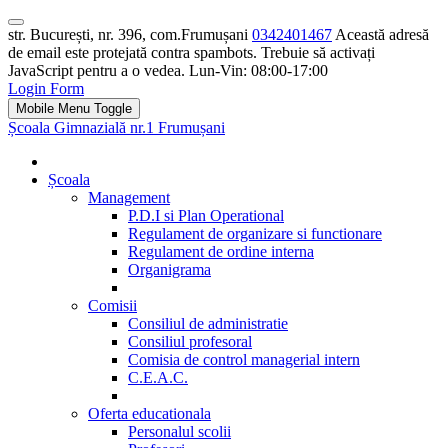
str. București, nr. 396, com.Frumușani
0342401467
Această adresă
de email este protejată contra spambots. Trebuie să activați
JavaScript pentru a o vedea.
Lun-Vin: 08:00-17:00
Login Form
Mobile Menu Toggle
Școala Gimnazială nr.1 Frumușani
Școala
Management
P.D.I si Plan Operational
Regulament de organizare si functionare
Regulament de ordine interna
Organigrama
Comisii
Consiliul de administratie
Consiliul profesoral
Comisia de control managerial intern
C.E.A.C.
Oferta educationala
Personalul scolii