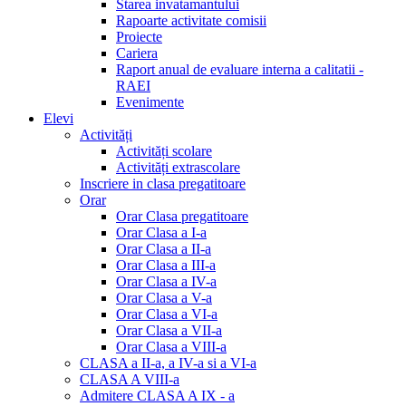
Starea invatamantului
Rapoarte activitate comisii
Proiecte
Cariera
Raport anual de evaluare interna a calitatii -
RAEI
Evenimente
Elevi
Activități
Activități scolare
Activități extrascolare
Inscriere in clasa pregatitoare
Orar
Orar Clasa pregatitoare
Orar Clasa a I-a
Orar Clasa a II-a
Orar Clasa a III-a
Orar Clasa a IV-a
Orar Clasa a V-a
Orar Clasa a VI-a
Orar Clasa a VII-a
Orar Clasa a VIII-a
CLASA a II-a, a IV-a si a VI-a
CLASA A VIII-a
Admitere CLASA A IX - a