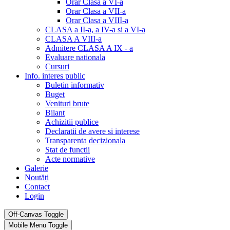
Orar Clasa a VI-a
Orar Clasa a VII-a
Orar Clasa a VIII-a
CLASA a II-a, a IV-a si a VI-a
CLASA A VIII-a
Admitere CLASA A IX - a
Evaluare nationala
Cursuri
Info. interes public
Buletin informativ
Buget
Venituri brute
Bilant
Achizitii publice
Declaratii de avere si interese
Transparenta decizionala
Stat de functii
Acte normative
Galerie
Noutăți
Contact
Login
Off-Canvas Toggle
Mobile Menu Toggle