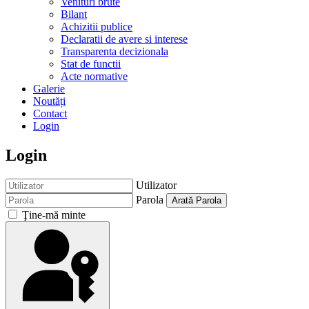
Venituri brute
Bilant
Achizitii publice
Declaratii de avere si interese
Transparenta decizionala
Stat de functii
Acte normative
Galerie
Noutăți
Contact
Login
Login
Utilizator
Parola
Arată Parola
Ţine-mă minte