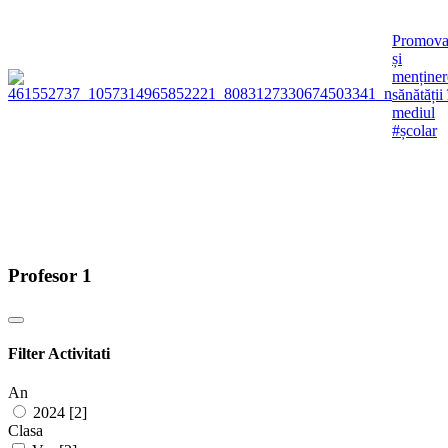
Promova
și
menținer
sănătății 
mediul
#școlar
Profesor 1
Filter Activitati
An
2024 [2]
Clasa