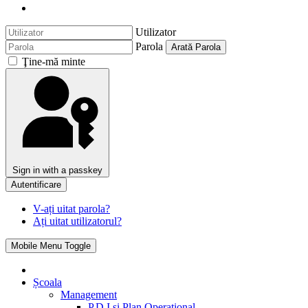
Utilizator
Parola
Arată Parola
Ţine-mă minte
Sign in with a passkey
Autentificare
V-ați uitat parola?
Ați uitat utilizatorul?
Mobile Menu Toggle
Școala
Management
P.D.I si Plan Operational