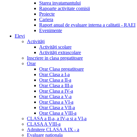
Starea invatamantului
Rapoarte activitate comisii
Proiecte
Cariera
Raport anual de evaluare interna a calitatii - RAEI
Evenimente
Elevi
Activități
Activități scolare
Activități extrascolare
Inscriere in clasa pregatitoare
Orar
Orar Clasa pregatitoare
Orar Clasa a I-a
Orar Clasa a II-a
Orar Clasa a III-a
Orar Clasa a IV-a
Orar Clasa a V-a
Orar Clasa a VI-a
Orar Clasa a VII-a
Orar Clasa a VIII-a
CLASA a II-a, a IV-a si a VI-a
CLASA A VIII-a
Admitere CLASA A IX - a
Evaluare nationala