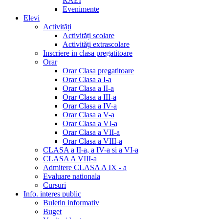
RAEI
Evenimente
Elevi
Activități
Activități scolare
Activități extrascolare
Inscriere in clasa pregatitoare
Orar
Orar Clasa pregatitoare
Orar Clasa a I-a
Orar Clasa a II-a
Orar Clasa a III-a
Orar Clasa a IV-a
Orar Clasa a V-a
Orar Clasa a VI-a
Orar Clasa a VII-a
Orar Clasa a VIII-a
CLASA a II-a, a IV-a si a VI-a
CLASA A VIII-a
Admitere CLASA A IX - a
Evaluare nationala
Cursuri
Info. interes public
Buletin informativ
Buget