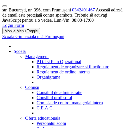
str. București, nr. 396, com.Frumușani
0342401467
Această adresă
de email este protejată contra spambots. Trebuie să activați
JavaScript pentru a o vedea.
Lun-Vin: 08:00-17:00
Login Form
Mobile Menu Toggle
Școala Gimnazială nr.1 Frumușani
Școala
Management
P.D.I si Plan Operational
Regulament de organizare si functionare
Regulament de ordine interna
Organigrama
Comisii
Consiliul de administratie
Consiliul profesoral
Comisia de control managerial intern
C.E.A.C.
Oferta educationala
Personalul scolii