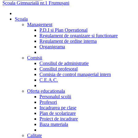
Școala Gimnazială nr.1 Frumușani
Școala
Management
P.D.I si Plan Operational
Regulament de organizare si functionare
Regulament de ordine interna
Organigrama
Comisii
Consiliul de administratie
Consiliul profesoral
Comisia de control managerial intern
C.E.A.C.
Oferta educationala
Personalul scolii
Profesori
Incadrarea pe clase
Plan de scolarizare
Proiect de incadrare
Baza materiala
Calitate