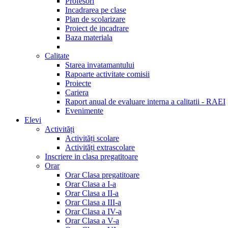
Profesori
Incadrarea pe clase
Plan de scolarizare
Proiect de incadrare
Baza materiala
Calitate
Starea invatamantului
Rapoarte activitate comisii
Proiecte
Cariera
Raport anual de evaluare interna a calitatii - RAEI
Evenimente
Elevi
Activități
Activități scolare
Activități extrascolare
Inscriere in clasa pregatitoare
Orar
Orar Clasa pregatitoare
Orar Clasa a I-a
Orar Clasa a II-a
Orar Clasa a III-a
Orar Clasa a IV-a
Orar Clasa a V-a