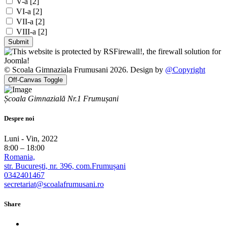
V-a [2]
VI-a [2]
VII-a [2]
VIII-a [2]
© Scoala Gimnaziala Frumusani 2026. Design by
@Copyright
Off-Canvas Toggle
Școala Gimnazială Nr.1 Frumușani
Despre noi
Luni - Vin, 2022
8:00 – 18:00
Romania,
str. București, nr. 396, com.Frumușani
0342401467
secretariat@scoalafrumusani.ro
Share