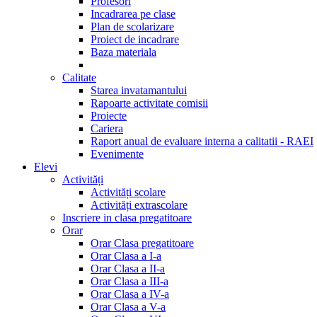
Profesori
Incadrarea pe clase
Plan de scolarizare
Proiect de incadrare
Baza materiala
Calitate
Starea invatamantului
Rapoarte activitate comisii
Proiecte
Cariera
Raport anual de evaluare interna a calitatii - RAEI
Evenimente
Elevi
Activități
Activități scolare
Activități extrascolare
Inscriere in clasa pregatitoare
Orar
Orar Clasa pregatitoare
Orar Clasa a I-a
Orar Clasa a II-a
Orar Clasa a III-a
Orar Clasa a IV-a
Orar Clasa a V-a