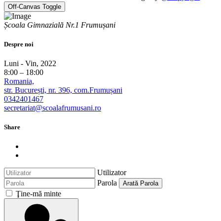
Off-Canvas Toggle
Școala Gimnazială Nr.1 Frumușani
Despre noi
Luni - Vin, 2022
8:00 – 18:00
Romania,
str. București, nr. 396, com.Frumușani
0342401467
secretariat@scoalafrumusani.ro
Share
Utilizator
Parola
Arată Parola
Ţine-mă minte