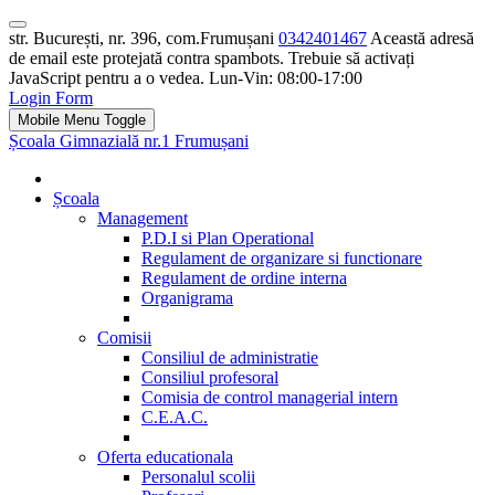
str. București, nr. 396, com.Frumușani
0342401467
Această adresă
de email este protejată contra spambots. Trebuie să activați
JavaScript pentru a o vedea.
Lun-Vin: 08:00-17:00
Login Form
Mobile Menu Toggle
Școala Gimnazială nr.1 Frumușani
Școala
Management
P.D.I si Plan Operational
Regulament de organizare si functionare
Regulament de ordine interna
Organigrama
Comisii
Consiliul de administratie
Consiliul profesoral
Comisia de control managerial intern
C.E.A.C.
Oferta educationala
Personalul scolii