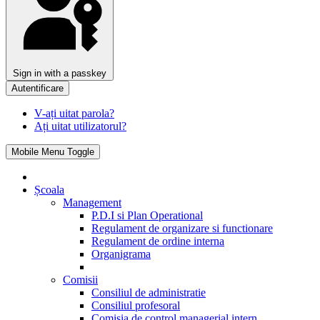
Sign in with a passkey
Autentificare
V-ați uitat parola?
Ați uitat utilizatorul?
Mobile Menu Toggle
Școala
Management
P.D.I si Plan Operational
Regulament de organizare si functionare
Regulament de ordine interna
Organigrama
Comisii
Consiliul de administratie
Consiliul profesoral
Comisia de control managerial intern