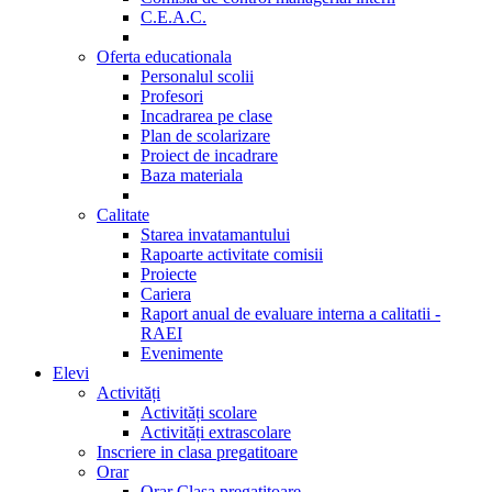
C.E.A.C.
Oferta educationala
Personalul scolii
Profesori
Incadrarea pe clase
Plan de scolarizare
Proiect de incadrare
Baza materiala
Calitate
Starea invatamantului
Rapoarte activitate comisii
Proiecte
Cariera
Raport anual de evaluare interna a calitatii -
RAEI
Evenimente
Elevi
Activități
Activități scolare
Activități extrascolare
Inscriere in clasa pregatitoare
Orar
Orar Clasa pregatitoare