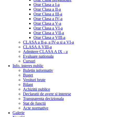
Orar Clasa a I-a
Orar Clasa a II-a
Orar Clasa a III-a
Orar Clasa a IV-a
Orar Clasa a V-a
Orar Clasa a VI-a
Orar Clasa a VII-a
Orar Clasa a VIII-a
CLASA a II-a, a IV-a si a VI-a
CLASA A VIII-a
Admitere CLASA A IX - a
Evaluare nationala
Cursuri
Info. interes public
Buletin informativ
Buget
Venituri brute
Bilant
Achizitii publice
Declaratii de avere si interese
Transparenta decizionala
Stat de functii
Acte normative
Galerie