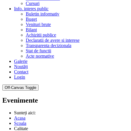
Cursuri
Info. interes public
Buletin informativ
Buget
Venituri brute
Bilant
Achizitii publice
Declaratii de avere si interese
Transparenta decizionala
Stat de functii
Acte normative
Galerie
Noutăți
Contact
Login
Off-Canvas Toggle
Evenimente
Sunteți aici:
Acasa
Școala
Calitate