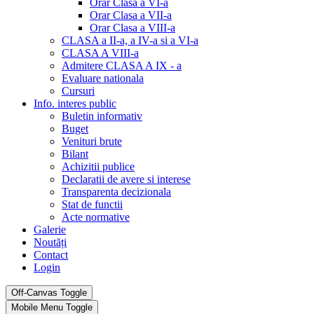
Orar Clasa a VI-a
Orar Clasa a VII-a
Orar Clasa a VIII-a
CLASA a II-a, a IV-a si a VI-a
CLASA A VIII-a
Admitere CLASA A IX - a
Evaluare nationala
Cursuri
Info. interes public
Buletin informativ
Buget
Venituri brute
Bilant
Achizitii publice
Declaratii de avere si interese
Transparenta decizionala
Stat de functii
Acte normative
Galerie
Noutăți
Contact
Login
Off-Canvas Toggle
Mobile Menu Toggle