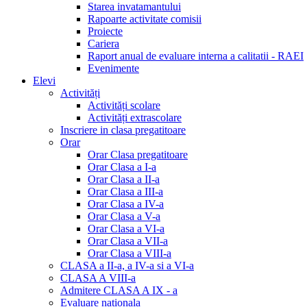
Starea invatamantului
Rapoarte activitate comisii
Proiecte
Cariera
Raport anual de evaluare interna a calitatii - RAEI
Evenimente
Elevi
Activități
Activități scolare
Activități extrascolare
Inscriere in clasa pregatitoare
Orar
Orar Clasa pregatitoare
Orar Clasa a I-a
Orar Clasa a II-a
Orar Clasa a III-a
Orar Clasa a IV-a
Orar Clasa a V-a
Orar Clasa a VI-a
Orar Clasa a VII-a
Orar Clasa a VIII-a
CLASA a II-a, a IV-a si a VI-a
CLASA A VIII-a
Admitere CLASA A IX - a
Evaluare nationala