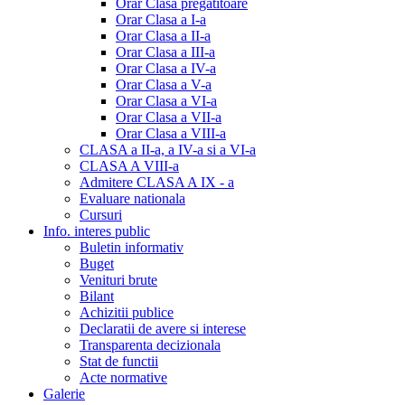
Orar Clasa pregatitoare
Orar Clasa a I-a
Orar Clasa a II-a
Orar Clasa a III-a
Orar Clasa a IV-a
Orar Clasa a V-a
Orar Clasa a VI-a
Orar Clasa a VII-a
Orar Clasa a VIII-a
CLASA a II-a, a IV-a si a VI-a
CLASA A VIII-a
Admitere CLASA A IX - a
Evaluare nationala
Cursuri
Info. interes public
Buletin informativ
Buget
Venituri brute
Bilant
Achizitii publice
Declaratii de avere si interese
Transparenta decizionala
Stat de functii
Acte normative
Galerie