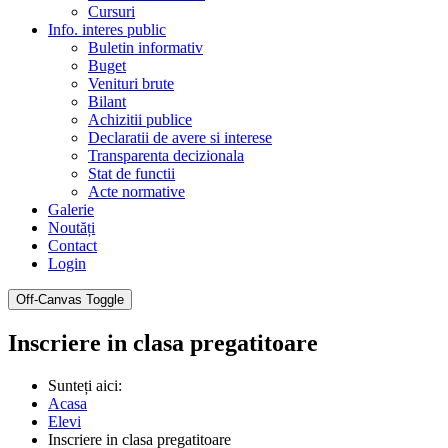
Cursuri
Info. interes public
Buletin informativ
Buget
Venituri brute
Bilant
Achizitii publice
Declaratii de avere si interese
Transparenta decizionala
Stat de functii
Acte normative
Galerie
Noutăți
Contact
Login
Off-Canvas Toggle
Inscriere in clasa pregatitoare
Sunteți aici:
Acasa
Elevi
Inscriere in clasa pregatitoare