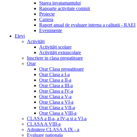
Starea invatamantului
Rapoarte activitate comisii
Proiecte
Cariera
Raport anual de evaluare interna a calitatii - RAEI
Evenimente
Elevi
Activități
Activități scolare
Activități extrascolare
Inscriere in clasa pregatitoare
Orar
Orar Clasa pregatitoare
Orar Clasa a I-a
Orar Clasa a II-a
Orar Clasa a III-a
Orar Clasa a IV-a
Orar Clasa a V-a
Orar Clasa a VI-a
Orar Clasa a VII-a
Orar Clasa a VIII-a
CLASA a II-a, a IV-a si a VI-a
CLASA A VIII-a
Admitere CLASA A IX - a
Evaluare nationala