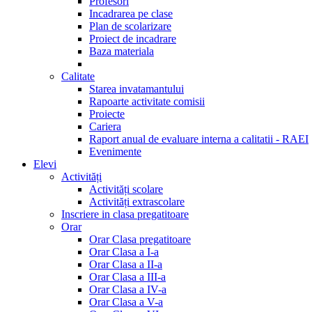
Profesori
Incadrarea pe clase
Plan de scolarizare
Proiect de incadrare
Baza materiala
Calitate
Starea invatamantului
Rapoarte activitate comisii
Proiecte
Cariera
Raport anual de evaluare interna a calitatii - RAEI
Evenimente
Elevi
Activități
Activități scolare
Activități extrascolare
Inscriere in clasa pregatitoare
Orar
Orar Clasa pregatitoare
Orar Clasa a I-a
Orar Clasa a II-a
Orar Clasa a III-a
Orar Clasa a IV-a
Orar Clasa a V-a