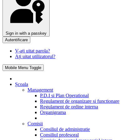
Sign in with a passkey
Autentificare
V-ați uitat parola?
Ați uitat utilizatorul?
Mobile Menu Toggle
Școala
Management
P.D.I si Plan Operational
Regulament de organizare si functionare
Regulament de ordine interna
Organigrama
Comisii
Consiliul de administratie
Consiliul profesoral