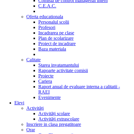
Comisia de control managerial intern
C.E.A.C.
Oferta educationala
Personalul scolii
Profesori
Incadrarea pe clase
Plan de scolarizare
Proiect de incadrare
Baza materiala
Calitate
Starea invatamantului
Rapoarte activitate comisii
Proiecte
Cariera
Raport anual de evaluare interna a calitatii -
RAEI
Evenimente
Elevi
Activități
Activități scolare
Activități extrascolare
Inscriere in clasa pregatitoare
Orar