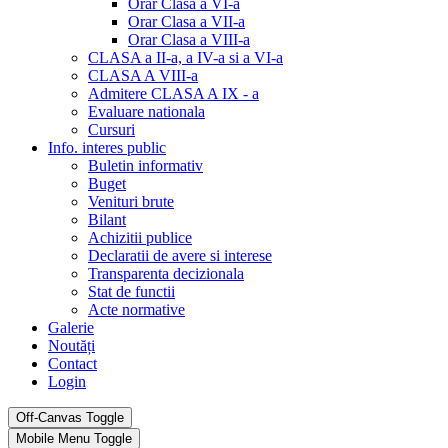
Orar Clasa a VI-a
Orar Clasa a VII-a
Orar Clasa a VIII-a
CLASA a II-a, a IV-a si a VI-a
CLASA A VIII-a
Admitere CLASA A IX - a
Evaluare nationala
Cursuri
Info. interes public
Buletin informativ
Buget
Venituri brute
Bilant
Achizitii publice
Declaratii de avere si interese
Transparenta decizionala
Stat de functii
Acte normative
Galerie
Noutăți
Contact
Login
Off-Canvas Toggle
Mobile Menu Toggle