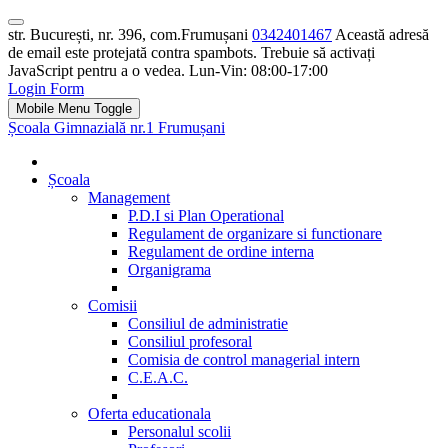
str. București, nr. 396, com.Frumușani
0342401467
Această adresă
de email este protejată contra spambots. Trebuie să activați
JavaScript pentru a o vedea.
Lun-Vin: 08:00-17:00
Login Form
Mobile Menu Toggle
Școala Gimnazială nr.1 Frumușani
Școala
Management
P.D.I si Plan Operational
Regulament de organizare si functionare
Regulament de ordine interna
Organigrama
Comisii
Consiliul de administratie
Consiliul profesoral
Comisia de control managerial intern
C.E.A.C.
Oferta educationala
Personalul scolii