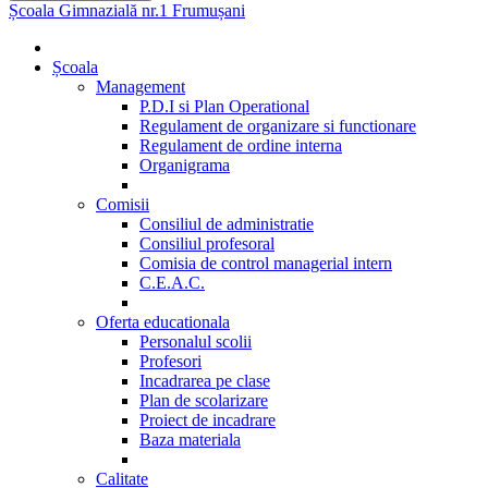
Școala Gimnazială nr.1 Frumușani
Școala
Management
P.D.I si Plan Operational
Regulament de organizare si functionare
Regulament de ordine interna
Organigrama
Comisii
Consiliul de administratie
Consiliul profesoral
Comisia de control managerial intern
C.E.A.C.
Oferta educationala
Personalul scolii
Profesori
Incadrarea pe clase
Plan de scolarizare
Proiect de incadrare
Baza materiala
Calitate