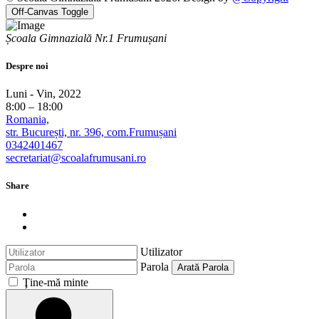
Off-Canvas Toggle
Școala Gimnazială Nr.1 Frumușani
Despre noi
Luni - Vin, 2022
8:00 – 18:00
Romania,
str. București, nr. 396, com.Frumușani
0342401467
secretariat@scoalafrumusani.ro
Share
Utilizator
Parola
Arată Parola
Ţine-mă minte