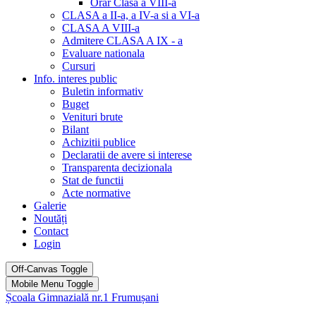
Orar Clasa a VIII-a
CLASA a II-a, a IV-a si a VI-a
CLASA A VIII-a
Admitere CLASA A IX - a
Evaluare nationala
Cursuri
Info. interes public
Buletin informativ
Buget
Venituri brute
Bilant
Achizitii publice
Declaratii de avere si interese
Transparenta decizionala
Stat de functii
Acte normative
Galerie
Noutăți
Contact
Login
Off-Canvas Toggle
Mobile Menu Toggle
Școala Gimnazială nr.1 Frumușani