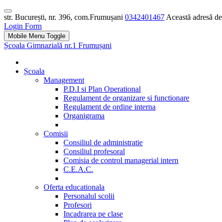
str. București, nr. 396, com.Frumușani
0342401467
Această adresă de 
Login Form
Mobile Menu Toggle
Școala Gimnazială nr.1 Frumușani
Școala
Management
P.D.I si Plan Operational
Regulament de organizare si functionare
Regulament de ordine interna
Organigrama
Comisii
Consiliul de administratie
Consiliul profesoral
Comisia de control managerial intern
C.E.A.C.
Oferta educationala
Personalul scolii
Profesori
Incadrarea pe clase