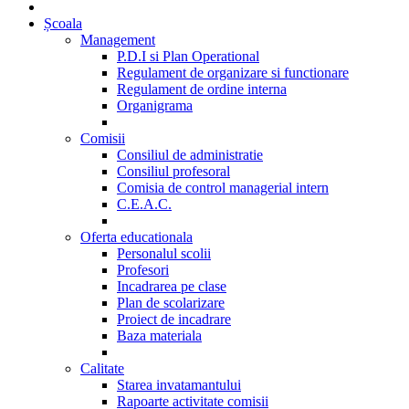
Școala
Management
P.D.I si Plan Operational
Regulament de organizare si functionare
Regulament de ordine interna
Organigrama
Comisii
Consiliul de administratie
Consiliul profesoral
Comisia de control managerial intern
C.E.A.C.
Oferta educationala
Personalul scolii
Profesori
Incadrarea pe clase
Plan de scolarizare
Proiect de incadrare
Baza materiala
Calitate
Starea invatamantului
Rapoarte activitate comisii