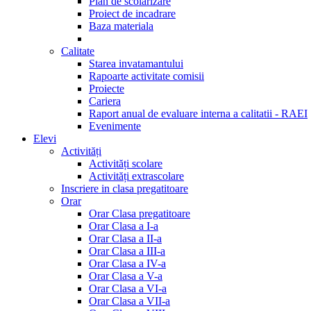
Plan de scolarizare
Proiect de incadrare
Baza materiala
Calitate
Starea invatamantului
Rapoarte activitate comisii
Proiecte
Cariera
Raport anual de evaluare interna a calitatii - RAEI
Evenimente
Elevi
Activități
Activități scolare
Activități extrascolare
Inscriere in clasa pregatitoare
Orar
Orar Clasa pregatitoare
Orar Clasa a I-a
Orar Clasa a II-a
Orar Clasa a III-a
Orar Clasa a IV-a
Orar Clasa a V-a
Orar Clasa a VI-a
Orar Clasa a VII-a