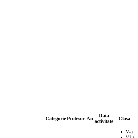
Data
Categorie
Profesor
An
Clasa
activitate
V-a
VI-a