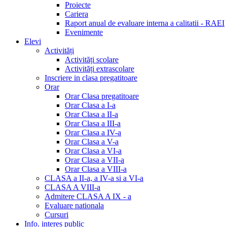
Proiecte
Cariera
Raport anual de evaluare interna a calitatii - RAEI
Evenimente
Elevi
Activități
Activități scolare
Activități extrascolare
Inscriere in clasa pregatitoare
Orar
Orar Clasa pregatitoare
Orar Clasa a I-a
Orar Clasa a II-a
Orar Clasa a III-a
Orar Clasa a IV-a
Orar Clasa a V-a
Orar Clasa a VI-a
Orar Clasa a VII-a
Orar Clasa a VIII-a
CLASA a II-a, a IV-a si a VI-a
CLASA A VIII-a
Admitere CLASA A IX - a
Evaluare nationala
Cursuri
Info. interes public