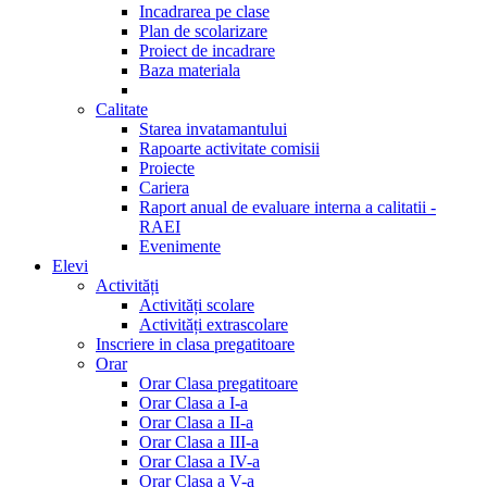
Incadrarea pe clase
Plan de scolarizare
Proiect de incadrare
Baza materiala
Calitate
Starea invatamantului
Rapoarte activitate comisii
Proiecte
Cariera
Raport anual de evaluare interna a calitatii -
RAEI
Evenimente
Elevi
Activități
Activități scolare
Activități extrascolare
Inscriere in clasa pregatitoare
Orar
Orar Clasa pregatitoare
Orar Clasa a I-a
Orar Clasa a II-a
Orar Clasa a III-a
Orar Clasa a IV-a
Orar Clasa a V-a