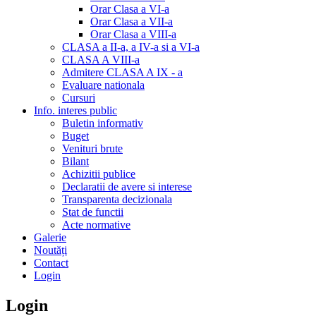
Orar Clasa a VI-a
Orar Clasa a VII-a
Orar Clasa a VIII-a
CLASA a II-a, a IV-a si a VI-a
CLASA A VIII-a
Admitere CLASA A IX - a
Evaluare nationala
Cursuri
Info. interes public
Buletin informativ
Buget
Venituri brute
Bilant
Achizitii publice
Declaratii de avere si interese
Transparenta decizionala
Stat de functii
Acte normative
Galerie
Noutăți
Contact
Login
Login