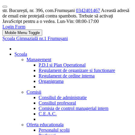
str. București, nr. 396, com.Frumușani
0342401467
Această adresă
de email este protejată contra spambots. Trebuie să activați
JavaScript pentru a o vedea.
Lun-Vin: 08:00-17:00
Login Form
Mobile Menu Toggle
Școala Gimnazială nr.1 Frumușani
Școala
Management
P.D.I si Plan Operational
Regulament de organizare si functionare
Regulament de ordine interna
Organigrama
Comisii
Consiliul de administratie
Consiliul profesoral
Comisia de control managerial intern
C.E.A.C.
Oferta educationala
Personalul scolii