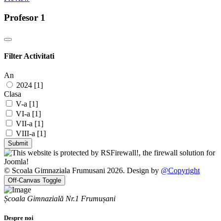
Profesor 1
Filter Activitati
An
2024 [1]
Clasa
V-a [1]
VI-a [1]
VII-a [1]
VIII-a [1]
© Scoala Gimnaziala Frumusani 2026. Design by
@Copyright
Off-Canvas Toggle
Școala Gimnazială Nr.1 Frumușani
Despre noi