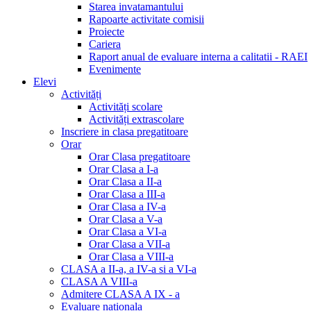
Starea invatamantului
Rapoarte activitate comisii
Proiecte
Cariera
Raport anual de evaluare interna a calitatii - RAEI
Evenimente
Elevi
Activități
Activități scolare
Activități extrascolare
Inscriere in clasa pregatitoare
Orar
Orar Clasa pregatitoare
Orar Clasa a I-a
Orar Clasa a II-a
Orar Clasa a III-a
Orar Clasa a IV-a
Orar Clasa a V-a
Orar Clasa a VI-a
Orar Clasa a VII-a
Orar Clasa a VIII-a
CLASA a II-a, a IV-a si a VI-a
CLASA A VIII-a
Admitere CLASA A IX - a
Evaluare nationala