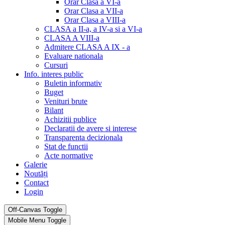
Orar Clasa a VI-a
Orar Clasa a VII-a
Orar Clasa a VIII-a
CLASA a II-a, a IV-a si a VI-a
CLASA A VIII-a
Admitere CLASA A IX - a
Evaluare nationala
Cursuri
Info. interes public
Buletin informativ
Buget
Venituri brute
Bilant
Achizitii publice
Declaratii de avere si interese
Transparenta decizionala
Stat de functii
Acte normative
Galerie
Noutăți
Contact
Login
Off-Canvas Toggle
Mobile Menu Toggle