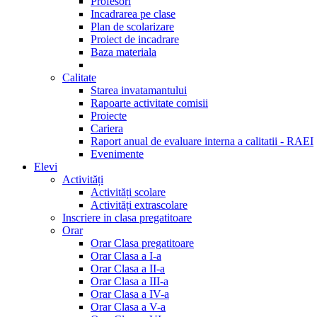
Profesori
Incadrarea pe clase
Plan de scolarizare
Proiect de incadrare
Baza materiala
Calitate
Starea invatamantului
Rapoarte activitate comisii
Proiecte
Cariera
Raport anual de evaluare interna a calitatii - RAEI
Evenimente
Elevi
Activități
Activități scolare
Activități extrascolare
Inscriere in clasa pregatitoare
Orar
Orar Clasa pregatitoare
Orar Clasa a I-a
Orar Clasa a II-a
Orar Clasa a III-a
Orar Clasa a IV-a
Orar Clasa a V-a