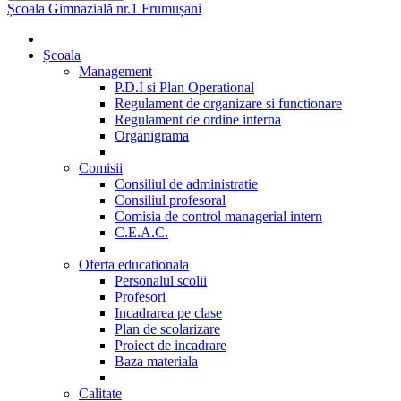
Școala Gimnazială nr.1 Frumușani
Școala
Management
P.D.I si Plan Operational
Regulament de organizare si functionare
Regulament de ordine interna
Organigrama
Comisii
Consiliul de administratie
Consiliul profesoral
Comisia de control managerial intern
C.E.A.C.
Oferta educationala
Personalul scolii
Profesori
Incadrarea pe clase
Plan de scolarizare
Proiect de incadrare
Baza materiala
Calitate