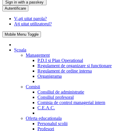
Sign in with a passkey
Autentificare
V-ați uitat parola?
Ați uitat utilizatorul?
Mobile Menu Toggle
Școala
Management
P.D.I si Plan Operational
Regulament de organizare si functionare
Regulament de ordine interna
Organigrama
Comisii
Consiliul de administratie
Consiliul profesoral
Comisia de control managerial intern
C.E.A.C.
Oferta educationala
Personalul scolii
Profesori