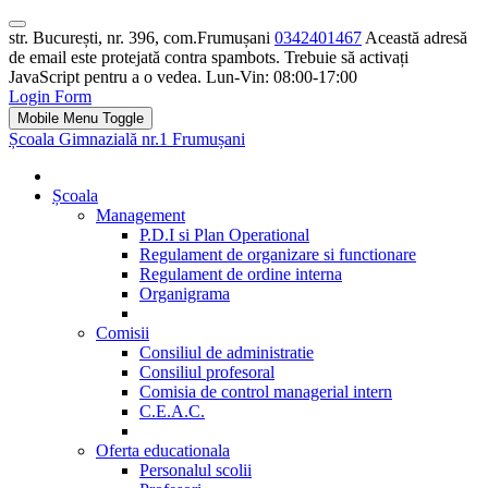
str. București, nr. 396, com.Frumușani
0342401467
Această adresă
de email este protejată contra spambots. Trebuie să activați
JavaScript pentru a o vedea.
Lun-Vin: 08:00-17:00
Login Form
Mobile Menu Toggle
Școala Gimnazială nr.1 Frumușani
Școala
Management
P.D.I si Plan Operational
Regulament de organizare si functionare
Regulament de ordine interna
Organigrama
Comisii
Consiliul de administratie
Consiliul profesoral
Comisia de control managerial intern
C.E.A.C.
Oferta educationala
Personalul scolii