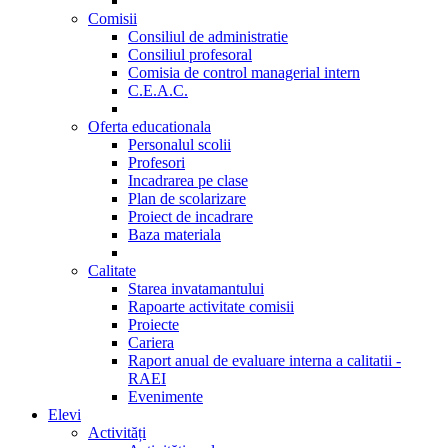
Comisii
Consiliul de administratie
Consiliul profesoral
Comisia de control managerial intern
C.E.A.C.
Oferta educationala
Personalul scolii
Profesori
Incadrarea pe clase
Plan de scolarizare
Proiect de incadrare
Baza materiala
Calitate
Starea invatamantului
Rapoarte activitate comisii
Proiecte
Cariera
Raport anual de evaluare interna a calitatii -
RAEI
Evenimente
Elevi
Activități