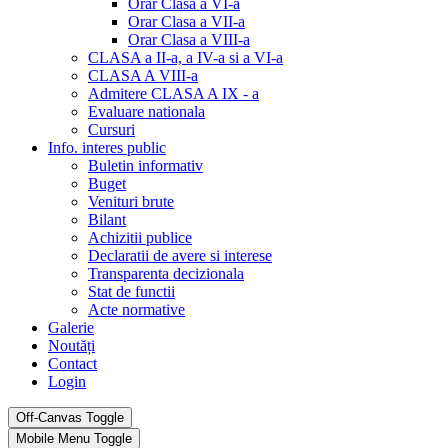
Orar Clasa a VI-a
Orar Clasa a VII-a
Orar Clasa a VIII-a
CLASA a II-a, a IV-a si a VI-a
CLASA A VIII-a
Admitere CLASA A IX - a
Evaluare nationala
Cursuri
Info. interes public
Buletin informativ
Buget
Venituri brute
Bilant
Achizitii publice
Declaratii de avere si interese
Transparenta decizionala
Stat de functii
Acte normative
Galerie
Noutăți
Contact
Login
Off-Canvas Toggle
Mobile Menu Toggle