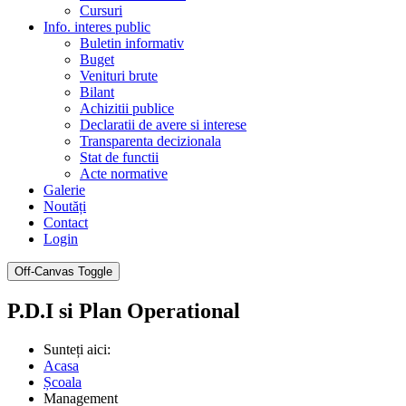
Cursuri
Info. interes public
Buletin informativ
Buget
Venituri brute
Bilant
Achizitii publice
Declaratii de avere si interese
Transparenta decizionala
Stat de functii
Acte normative
Galerie
Noutăți
Contact
Login
Off-Canvas Toggle
P.D.I si Plan Operational
Sunteți aici:
Acasa
Școala
Management