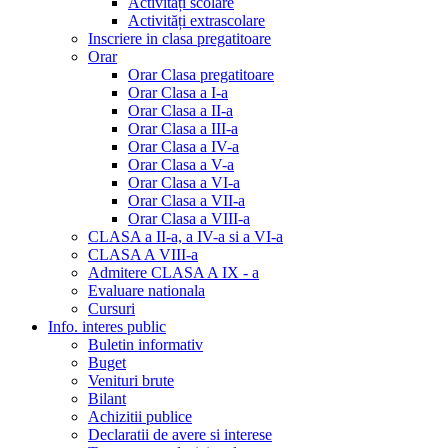
Activități scolare
Activități extrascolare
Inscriere in clasa pregatitoare
Orar
Orar Clasa pregatitoare
Orar Clasa a I-a
Orar Clasa a II-a
Orar Clasa a III-a
Orar Clasa a IV-a
Orar Clasa a V-a
Orar Clasa a VI-a
Orar Clasa a VII-a
Orar Clasa a VIII-a
CLASA a II-a, a IV-a si a VI-a
CLASA A VIII-a
Admitere CLASA A IX - a
Evaluare nationala
Cursuri
Info. interes public
Buletin informativ
Buget
Venituri brute
Bilant
Achizitii publice
Declaratii de avere si interese