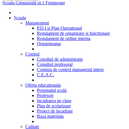
Școala Gimnazială nr.1 Frumușani
Școala
Management
P.D.I si Plan Operational
Regulament de organizare si functionare
Regulament de ordine interna
Organigrama
Comisii
Consiliul de administratie
Consiliul profesoral
Comisia de control managerial intern
C.E.A.C.
Oferta educationala
Personalul scolii
Profesori
Incadrarea pe clase
Plan de scolarizare
Proiect de incadrare
Baza materiala
Calitate