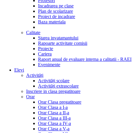
Profesori
Incadrarea pe clase
Plan de scolarizare
Proiect de incadrare
Baza materiala
Calitate
Starea invatamantului
Rapoarte activitate comisii
Proiecte
Cariera
Raport anual de evaluare interna a calitatii - RAEI
Evenimente
Elevi
Activități
Activități scolare
Activități extrascolare
Inscriere in clasa pregatitoare
Orar
Orar Clasa pregatitoare
Orar Clasa a I-a
Orar Clasa a II-a
Orar Clasa a III-a
Orar Clasa a IV-a
Orar Clasa a V-a