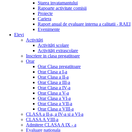
Starea invatamantului
Rapoarte activitate comisii
Proiecte
Cariera
Raport anual de evaluare interna a calitatii - RAEI
Evenimente
Elevi
Activități
Activități scolare
Activități extrascolare
Inscriere in clasa pregatitoare
Orar
Orar Clasa pregatitoare
Orar Clasa a I-a
Orar Clasa a II-a
Orar Clasa a III-a
Orar Clasa a IV-a
Orar Clasa a V-a
Orar Clasa a VI-a
Orar Clasa a VII-a
Orar Clasa a VIII-a
CLASA a II-a, a IV-a si a VI-a
CLASA A VIII-a
Admitere CLASA A IX - a
Evaluare nationala