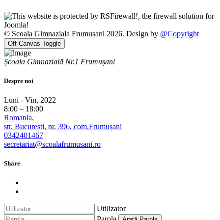
© Scoala Gimnaziala Frumusani 2026. Design by
@Copyright
Off-Canvas Toggle
Școala Gimnazială Nr.1 Frumușani
Despre noi
Luni - Vin, 2022
8:00 – 18:00
Romania,
str. București, nr. 396, com.Frumușani
0342401467
secretariat@scoalafrumusani.ro
Share
Utilizator
Parola
Arată Parola