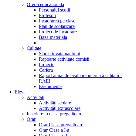
Oferta educationala
Personalul scolii
Profesori
Incadrarea pe clase
Plan de scolarizare
Proiect de incadrare
Baza materiala
Calitate
Starea invatamantului
Rapoarte activitate comisii
Proiecte
Cariera
Raport anual de evaluare interna a calitatii -
RAEI
Evenimente
Elevi
Activități
Activități scolare
Activități extrascolare
Inscriere in clasa pregatitoare
Orar
Orar Clasa pregatitoare
Orar Clasa a I-a
Orar Clasa a II-a