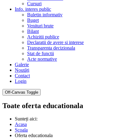
Cursuri
Info. interes public
Buletin informativ
Buget
Venituri brute
Bilant
Achizitii publice
Declaratii de avere si interese
Transparenta decizionala
Stat de functii
Acte normative
Galerie
Noutăți
Contact
Login
Off-Canvas Toggle
Toate oferta educationala
Sunteți aici:
Acasa
Școala
Oferta educationala