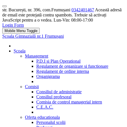
str. București, nr. 396, com.Frumușani
0342401467
Această adresă
de email este protejată contra spambots. Trebuie să activați
JavaScript pentru a o vedea.
Lun-Vin: 08:00-17:00
Login Form
Mobile Menu Toggle
Școala Gimnazială nr.1 Frumușani
Școala
Management
P.D.I si Plan Operational
Regulament de organizare si functionare
Regulament de ordine interna
Organigrama
Comisii
Consiliul de administratie
Consiliul profesoral
Comisia de control managerial intern
C.E.A.C.
Oferta educationala
Personalul scolii