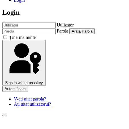
Login
Login
Utilizator
Parola
Arată Parola
Ţine-mă minte
Sign in with a passkey
Autentificare
V-ați uitat parola?
Ați uitat utilizatorul?