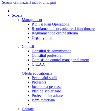
Școala Gimnazială nr.1 Frumușani
Școala
Management
P.D.I si Plan Operational
Regulament de organizare si functionare
Regulament de ordine interna
Organigrama
Comisii
Consiliul de administratie
Consiliul profesoral
Comisia de control managerial intern
C.E.A.C.
Oferta educationala
Personalul scolii
Profesori
Incadrarea pe clase
Plan de scolarizare
Proiect de incadrare
Baza materiala
Calitate