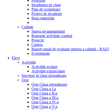
Profesori
Incadrarea pe clase
Plan de scolarizare
Proiect de incadrare
Baza materiala
Calitate
Starea invatamantului
Rapoarte activitate comisii
Proiecte
Cariera
Raport anual de evaluare interna a calitatii - RAEI
Evenimente
Elevi
Activități
Activități scolare
Activități extrascolare
Inscriere in clasa pregatitoare
Orar
Orar Clasa pregatitoare
Orar Clasa a I-a
Orar Clasa a II-a
Orar Clasa a III-a
Orar Clasa a IV-a
Orar Clasa a V-a