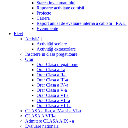
Starea invatamantului
Rapoarte activitate comisii
Proiecte
Cariera
Raport anual de evaluare interna a calitatii - RAEI
Evenimente
Elevi
Activități
Activități scolare
Activități extrascolare
Inscriere in clasa pregatitoare
Orar
Orar Clasa pregatitoare
Orar Clasa a I-a
Orar Clasa a II-a
Orar Clasa a III-a
Orar Clasa a IV-a
Orar Clasa a V-a
Orar Clasa a VI-a
Orar Clasa a VII-a
Orar Clasa a VIII-a
CLASA a II-a, a IV-a si a VI-a
CLASA A VIII-a
Admitere CLASA A IX - a
Evaluare nationala