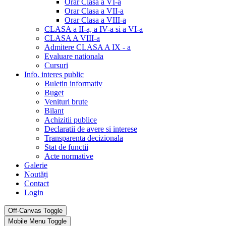
Orar Clasa a VI-a
Orar Clasa a VII-a
Orar Clasa a VIII-a
CLASA a II-a, a IV-a si a VI-a
CLASA A VIII-a
Admitere CLASA A IX - a
Evaluare nationala
Cursuri
Info. interes public
Buletin informativ
Buget
Venituri brute
Bilant
Achizitii publice
Declaratii de avere si interese
Transparenta decizionala
Stat de functii
Acte normative
Galerie
Noutăți
Contact
Login
Off-Canvas Toggle
Mobile Menu Toggle