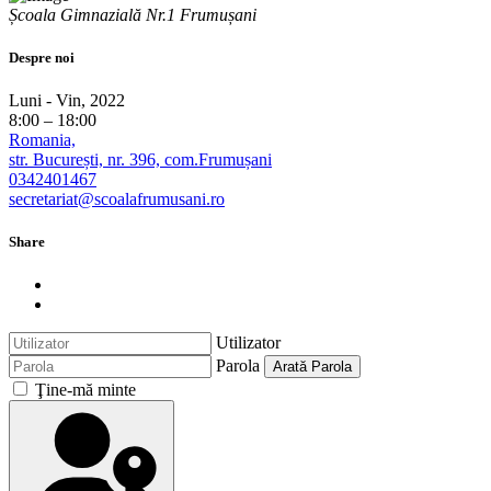
Școala Gimnazială Nr.1 Frumușani
Despre noi
Luni - Vin, 2022
8:00 – 18:00
Romania,
str. București, nr. 396, com.Frumușani
0342401467
secretariat@scoalafrumusani.ro
Share
Utilizator
Parola
Arată Parola
Ţine-mă minte