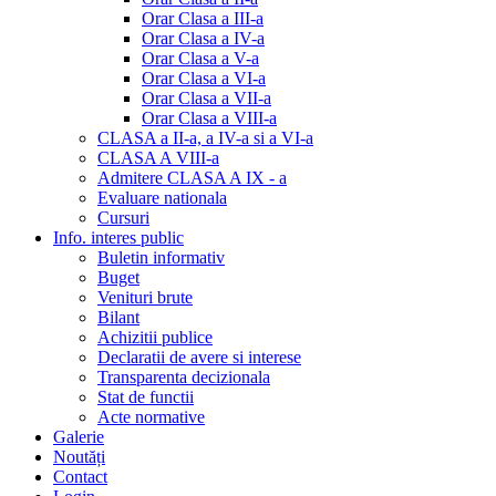
Orar Clasa a III-a
Orar Clasa a IV-a
Orar Clasa a V-a
Orar Clasa a VI-a
Orar Clasa a VII-a
Orar Clasa a VIII-a
CLASA a II-a, a IV-a si a VI-a
CLASA A VIII-a
Admitere CLASA A IX - a
Evaluare nationala
Cursuri
Info. interes public
Buletin informativ
Buget
Venituri brute
Bilant
Achizitii publice
Declaratii de avere si interese
Transparenta decizionala
Stat de functii
Acte normative
Galerie
Noutăți
Contact