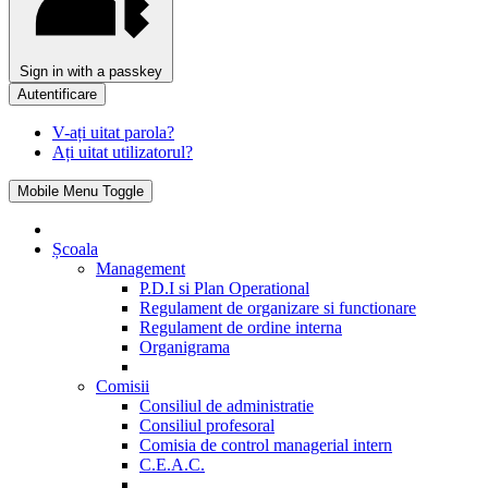
Sign in with a passkey
Autentificare
V-ați uitat parola?
Ați uitat utilizatorul?
Mobile Menu Toggle
Școala
Management
P.D.I si Plan Operational
Regulament de organizare si functionare
Regulament de ordine interna
Organigrama
Comisii
Consiliul de administratie
Consiliul profesoral
Comisia de control managerial intern
C.E.A.C.