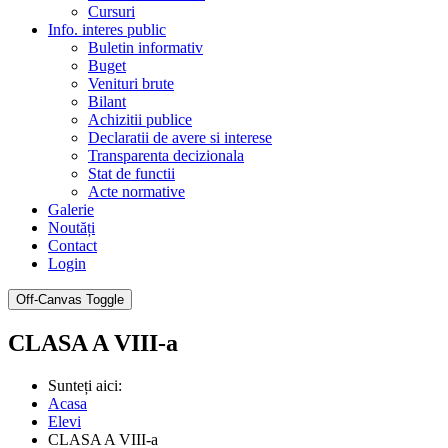
Cursuri
Info. interes public
Buletin informativ
Buget
Venituri brute
Bilant
Achizitii publice
Declaratii de avere si interese
Transparenta decizionala
Stat de functii
Acte normative
Galerie
Noutăți
Contact
Login
Off-Canvas Toggle
CLASA A VIII-a
Sunteți aici:
Acasa
Elevi
CLASA A VIII-a