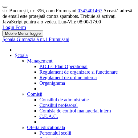
str. București, nr. 396, com.Frumușani
0342401467
Această adresă
de email este protejată contra spambots. Trebuie să activați
JavaScript pentru a o vedea.
Lun-Vin: 08:00-17:00
Login Form
Mobile Menu Toggle
Școala Gimnazială nr.1 Frumușani
Școala
Management
P.D.I si Plan Operational
Regulament de organizare si functionare
Regulament de ordine interna
Organigrama
Comisii
Consiliul de administratie
Consiliul profesoral
Comisia de control managerial intern
C.E.A.C.
Oferta educationala
Personalul scolii