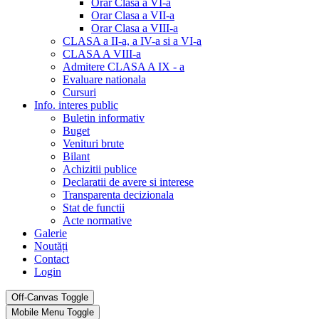
Orar Clasa a VI-a
Orar Clasa a VII-a
Orar Clasa a VIII-a
CLASA a II-a, a IV-a si a VI-a
CLASA A VIII-a
Admitere CLASA A IX - a
Evaluare nationala
Cursuri
Info. interes public
Buletin informativ
Buget
Venituri brute
Bilant
Achizitii publice
Declaratii de avere si interese
Transparenta decizionala
Stat de functii
Acte normative
Galerie
Noutăți
Contact
Login
Off-Canvas Toggle
Mobile Menu Toggle