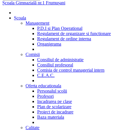
Școala Gimnazială nr.1 Frumușani
Școala
Management
P.D.I si Plan Operational
Regulament de organizare si functionare
Regulament de ordine interna
Organigrama
Comisii
Consiliul de administratie
Consiliul profesoral
Comisia de control managerial intern
C.E.A.C.
Oferta educationala
Personalul scolii
Profesori
Incadrarea pe clase
Plan de scolarizare
Proiect de incadrare
Baza materiala
Calitate