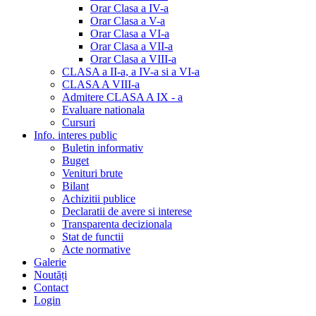
Orar Clasa a IV-a
Orar Clasa a V-a
Orar Clasa a VI-a
Orar Clasa a VII-a
Orar Clasa a VIII-a
CLASA a II-a, a IV-a si a VI-a
CLASA A VIII-a
Admitere CLASA A IX - a
Evaluare nationala
Cursuri
Info. interes public
Buletin informativ
Buget
Venituri brute
Bilant
Achizitii publice
Declaratii de avere si interese
Transparenta decizionala
Stat de functii
Acte normative
Galerie
Noutăți
Contact
Login