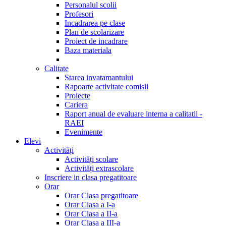
Personalul scolii
Profesori
Incadrarea pe clase
Plan de scolarizare
Proiect de incadrare
Baza materiala
Calitate
Starea invatamantului
Rapoarte activitate comisii
Proiecte
Cariera
Raport anual de evaluare interna a calitatii -
RAEI
Evenimente
Elevi
Activități
Activități scolare
Activități extrascolare
Inscriere in clasa pregatitoare
Orar
Orar Clasa pregatitoare
Orar Clasa a I-a
Orar Clasa a II-a
Orar Clasa a III-a