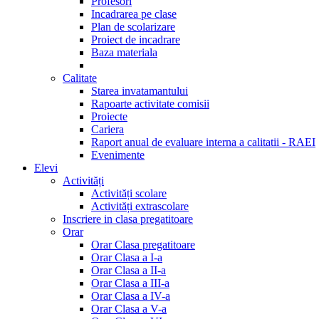
Profesori
Incadrarea pe clase
Plan de scolarizare
Proiect de incadrare
Baza materiala
Calitate
Starea invatamantului
Rapoarte activitate comisii
Proiecte
Cariera
Raport anual de evaluare interna a calitatii - RAEI
Evenimente
Elevi
Activități
Activități scolare
Activități extrascolare
Inscriere in clasa pregatitoare
Orar
Orar Clasa pregatitoare
Orar Clasa a I-a
Orar Clasa a II-a
Orar Clasa a III-a
Orar Clasa a IV-a
Orar Clasa a V-a