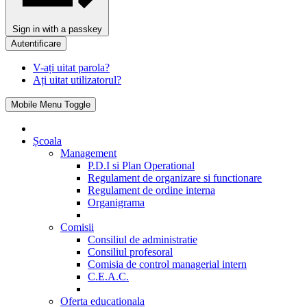
Sign in with a passkey
Autentificare
V-ați uitat parola?
Ați uitat utilizatorul?
Mobile Menu Toggle
Școala
Management
P.D.I si Plan Operational
Regulament de organizare si functionare
Regulament de ordine interna
Organigrama
Comisii
Consiliul de administratie
Consiliul profesoral
Comisia de control managerial intern
C.E.A.C.
Oferta educationala