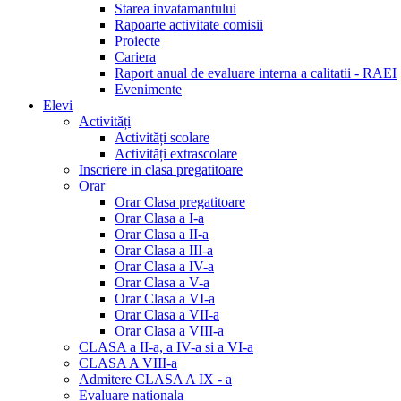
Starea invatamantului
Rapoarte activitate comisii
Proiecte
Cariera
Raport anual de evaluare interna a calitatii - RAEI
Evenimente
Elevi
Activități
Activități scolare
Activități extrascolare
Inscriere in clasa pregatitoare
Orar
Orar Clasa pregatitoare
Orar Clasa a I-a
Orar Clasa a II-a
Orar Clasa a III-a
Orar Clasa a IV-a
Orar Clasa a V-a
Orar Clasa a VI-a
Orar Clasa a VII-a
Orar Clasa a VIII-a
CLASA a II-a, a IV-a si a VI-a
CLASA A VIII-a
Admitere CLASA A IX - a
Evaluare nationala