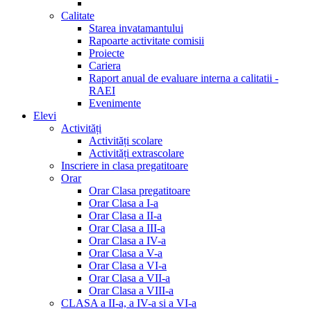
Calitate
Starea invatamantului
Rapoarte activitate comisii
Proiecte
Cariera
Raport anual de evaluare interna a calitatii -
RAEI
Evenimente
Elevi
Activități
Activități scolare
Activități extrascolare
Inscriere in clasa pregatitoare
Orar
Orar Clasa pregatitoare
Orar Clasa a I-a
Orar Clasa a II-a
Orar Clasa a III-a
Orar Clasa a IV-a
Orar Clasa a V-a
Orar Clasa a VI-a
Orar Clasa a VII-a
Orar Clasa a VIII-a
CLASA a II-a, a IV-a si a VI-a