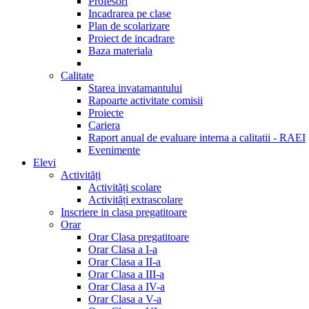
Profesori
Incadrarea pe clase
Plan de scolarizare
Proiect de incadrare
Baza materiala
Calitate
Starea invatamantului
Rapoarte activitate comisii
Proiecte
Cariera
Raport anual de evaluare interna a calitatii - RAEI
Evenimente
Elevi
Activități
Activități scolare
Activități extrascolare
Inscriere in clasa pregatitoare
Orar
Orar Clasa pregatitoare
Orar Clasa a I-a
Orar Clasa a II-a
Orar Clasa a III-a
Orar Clasa a IV-a
Orar Clasa a V-a