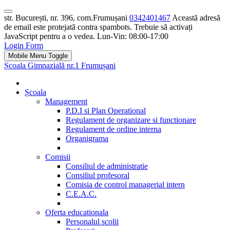
str. București, nr. 396, com.Frumușani
0342401467
Această adresă
de email este protejată contra spambots. Trebuie să activați
JavaScript pentru a o vedea.
Lun-Vin: 08:00-17:00
Login Form
Mobile Menu Toggle
Școala Gimnazială nr.1 Frumușani
Școala
Management
P.D.I si Plan Operational
Regulament de organizare si functionare
Regulament de ordine interna
Organigrama
Comisii
Consiliul de administratie
Consiliul profesoral
Comisia de control managerial intern
C.E.A.C.
Oferta educationala
Personalul scolii