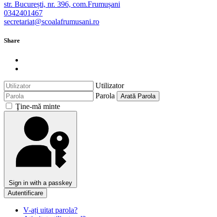
str. București, nr. 396, com.Frumușani
0342401467
secretariat@scoalafrumusani.ro
Share
Utilizator
Parola
Arată Parola
Ţine-mă minte
Sign in with a passkey
Autentificare
V-ați uitat parola?