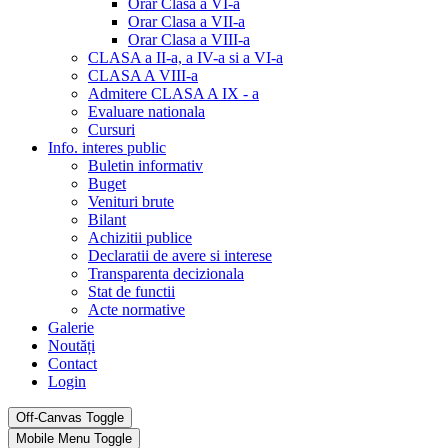
Orar Clasa a VI-a
Orar Clasa a VII-a
Orar Clasa a VIII-a
CLASA a II-a, a IV-a si a VI-a
CLASA A VIII-a
Admitere CLASA A IX - a
Evaluare nationala
Cursuri
Info. interes public
Buletin informativ
Buget
Venituri brute
Bilant
Achizitii publice
Declaratii de avere si interese
Transparenta decizionala
Stat de functii
Acte normative
Galerie
Noutăți
Contact
Login
Off-Canvas Toggle
Mobile Menu Toggle