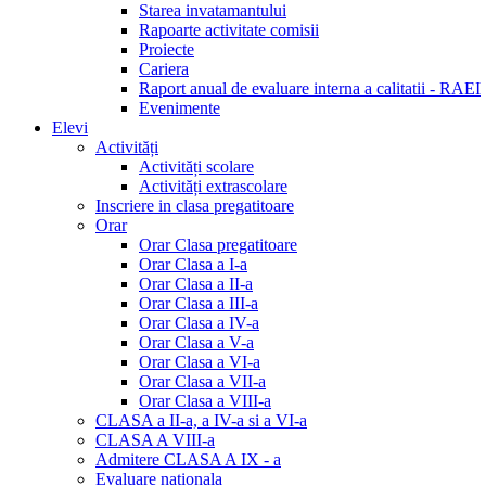
Starea invatamantului
Rapoarte activitate comisii
Proiecte
Cariera
Raport anual de evaluare interna a calitatii - RAEI
Evenimente
Elevi
Activități
Activități scolare
Activități extrascolare
Inscriere in clasa pregatitoare
Orar
Orar Clasa pregatitoare
Orar Clasa a I-a
Orar Clasa a II-a
Orar Clasa a III-a
Orar Clasa a IV-a
Orar Clasa a V-a
Orar Clasa a VI-a
Orar Clasa a VII-a
Orar Clasa a VIII-a
CLASA a II-a, a IV-a si a VI-a
CLASA A VIII-a
Admitere CLASA A IX - a
Evaluare nationala