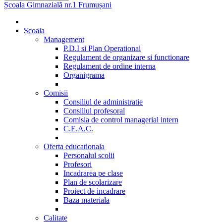
Școala Gimnazială nr.1 Frumușani
Școala
Management
P.D.I si Plan Operational
Regulament de organizare si functionare
Regulament de ordine interna
Organigrama
Comisii
Consiliul de administratie
Consiliul profesoral
Comisia de control managerial intern
C.E.A.C.
Oferta educationala
Personalul scolii
Profesori
Incadrarea pe clase
Plan de scolarizare
Proiect de incadrare
Baza materiala
Calitate