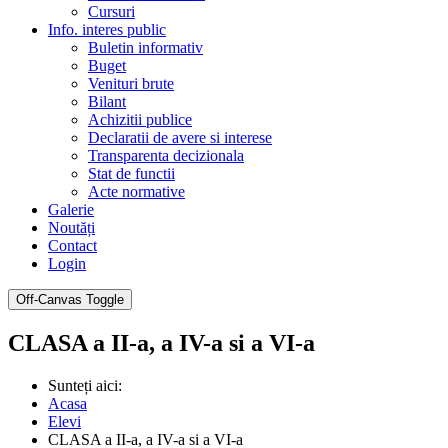
Cursuri
Info. interes public
Buletin informativ
Buget
Venituri brute
Bilant
Achizitii publice
Declaratii de avere si interese
Transparenta decizionala
Stat de functii
Acte normative
Galerie
Noutăți
Contact
Login
Off-Canvas Toggle
CLASA a II-a, a IV-a si a VI-a
Sunteți aici:
Acasa
Elevi
CLASA a II-a, a IV-a si a VI-a