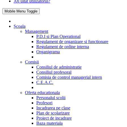
Ați uitat utilizatorul?
Mobile Menu Toggle
Școala
Management
P.D.I si Plan Operational
Regulament de organizare si functionare
Regulament de ordine interna
Organigrama
Comisii
Consiliul de administratie
Consiliul profesoral
Comisia de control managerial intern
C.E.A.C.
Oferta educationala
Personalul scolii
Profesori
Incadrarea pe clase
Plan de scolarizare
Proiect de incadrare
Baza materiala