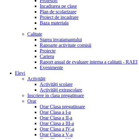
Profesori
Incadrarea pe clase
Plan de scolarizare
Proiect de incadrare
Baza materiala
Calitate
Starea invatamantului
Rapoarte activitate comisii
Proiecte
Cariera
Raport anual de evaluare interna a calitatii - RAEI
Evenimente
Elevi
Activități
Activități scolare
Activități extrascolare
Inscriere in clasa pregatitoare
Orar
Orar Clasa pregatitoare
Orar Clasa a I-a
Orar Clasa a II-a
Orar Clasa a III-a
Orar Clasa a IV-a
Orar Clasa a V-a