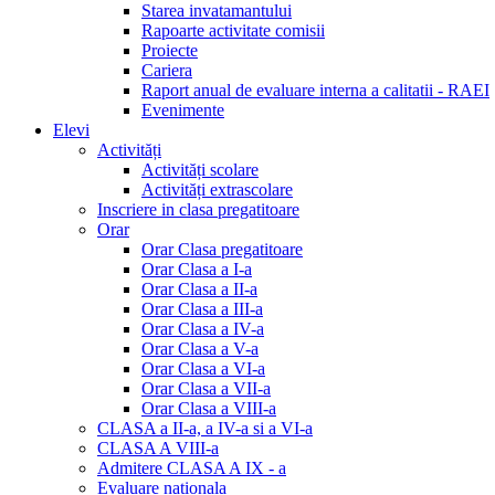
Starea invatamantului
Rapoarte activitate comisii
Proiecte
Cariera
Raport anual de evaluare interna a calitatii - RAEI
Evenimente
Elevi
Activități
Activități scolare
Activități extrascolare
Inscriere in clasa pregatitoare
Orar
Orar Clasa pregatitoare
Orar Clasa a I-a
Orar Clasa a II-a
Orar Clasa a III-a
Orar Clasa a IV-a
Orar Clasa a V-a
Orar Clasa a VI-a
Orar Clasa a VII-a
Orar Clasa a VIII-a
CLASA a II-a, a IV-a si a VI-a
CLASA A VIII-a
Admitere CLASA A IX - a
Evaluare nationala