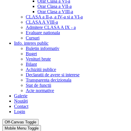
Orar Clasa a VI-a
Orar Clasa a VII-a
Orar Clasa a VIII-a
CLASA a II-a, a IV-a si a VI-a
CLASA A VIII-a
Admitere CLASA A IX - a
Evaluare nationala
Cursuri
Info. interes public
Buletin informativ
Buget
Venituri brute
Bilant
Achizitii publice
Declaratii de avere si interese
Transparenta decizionala
Stat de functii
Acte normative
Galerie
Noutăți
Contact
Login
Off-Canvas Toggle
Mobile Menu Toggle