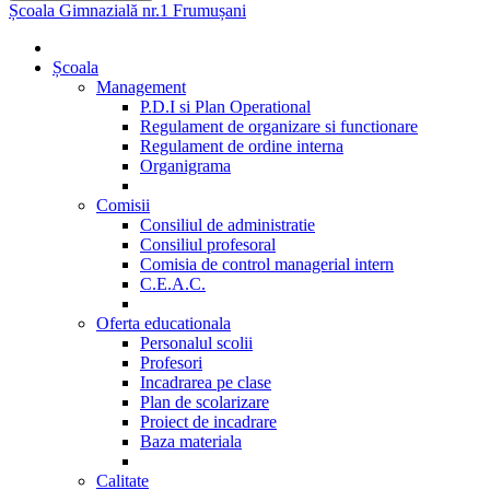
Școala Gimnazială nr.1 Frumușani
Școala
Management
P.D.I si Plan Operational
Regulament de organizare si functionare
Regulament de ordine interna
Organigrama
Comisii
Consiliul de administratie
Consiliul profesoral
Comisia de control managerial intern
C.E.A.C.
Oferta educationala
Personalul scolii
Profesori
Incadrarea pe clase
Plan de scolarizare
Proiect de incadrare
Baza materiala
Calitate