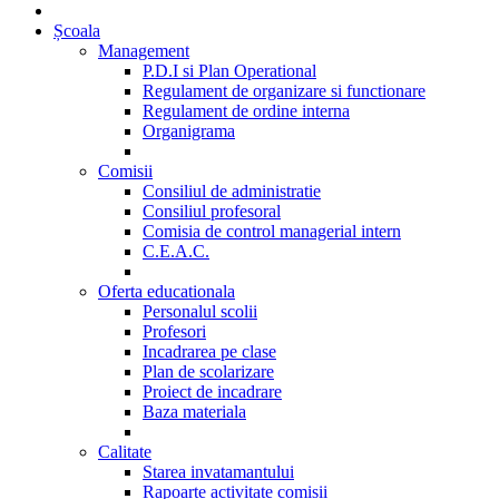
Școala
Management
P.D.I si Plan Operational
Regulament de organizare si functionare
Regulament de ordine interna
Organigrama
Comisii
Consiliul de administratie
Consiliul profesoral
Comisia de control managerial intern
C.E.A.C.
Oferta educationala
Personalul scolii
Profesori
Incadrarea pe clase
Plan de scolarizare
Proiect de incadrare
Baza materiala
Calitate
Starea invatamantului
Rapoarte activitate comisii