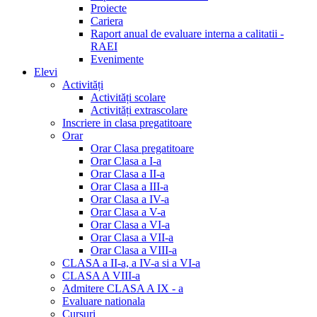
Proiecte
Cariera
Raport anual de evaluare interna a calitatii -
RAEI
Evenimente
Elevi
Activități
Activități scolare
Activități extrascolare
Inscriere in clasa pregatitoare
Orar
Orar Clasa pregatitoare
Orar Clasa a I-a
Orar Clasa a II-a
Orar Clasa a III-a
Orar Clasa a IV-a
Orar Clasa a V-a
Orar Clasa a VI-a
Orar Clasa a VII-a
Orar Clasa a VIII-a
CLASA a II-a, a IV-a si a VI-a
CLASA A VIII-a
Admitere CLASA A IX - a
Evaluare nationala
Cursuri