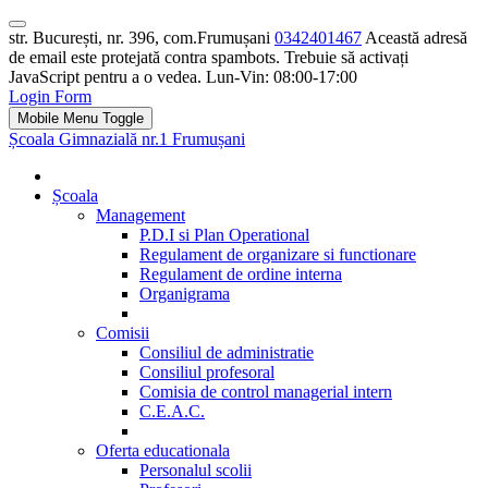
str. București, nr. 396, com.Frumușani
0342401467
Această adresă
de email este protejată contra spambots. Trebuie să activați
JavaScript pentru a o vedea.
Lun-Vin: 08:00-17:00
Login Form
Mobile Menu Toggle
Școala Gimnazială nr.1 Frumușani
Școala
Management
P.D.I si Plan Operational
Regulament de organizare si functionare
Regulament de ordine interna
Organigrama
Comisii
Consiliul de administratie
Consiliul profesoral
Comisia de control managerial intern
C.E.A.C.
Oferta educationala
Personalul scolii